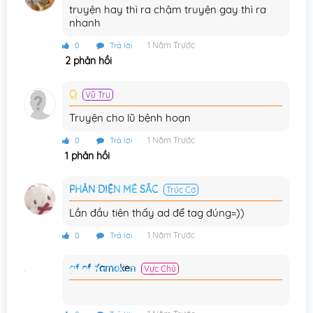
Chương 49
31/12/2024
truyện hay thì ra chậm truyện gay thì ra
nhanh
Chương 48
31/12/2024
1 Năm Trước
0
Trả lời
Chương 47
31/12/2024
2 phản hồi
Chương 46
31/12/2024
Q
Vũ Trụ
Chương 45
31/12/2024
Truyện cho lũ bệnh hoạn
Chương 44
1 Năm Trước
31/12/2024
0
Trả lời
1 phản hồi
Chương 43
31/12/2024
PHẢN DIỆN MÊ SẮC
Trúc Cơ
Chương 42
31/12/2024
Lần đầu tiên thấy ad để tag đúng=))
Chương 41
31/12/2024
1 Năm Trước
0
Trả lời
Chương 40
31/12/2024
gf of Yamaken
Vực Chủ
Chương 39
31/12/2024
Chương 38
07/01/2025