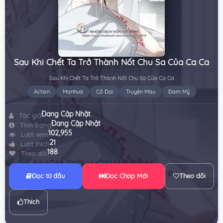
Sau Khi Chết Ta Trở Thành Nốt Chu Sa Của Ca Ca
Sau Khi Chết Ta Trở Thành Nốt Chu Sa Của Ca Ca
Action
Manhua
Cổ Đại
Truyện Màu
Đam Mỹ
Đang Cập Nhật
Tác giả
Đang Cập Nhật
Tình trạng
102,955
Lượt xem
21
Lượt thích
188
Theo dõi
Đọc từ đầu
Đọc Chap Mới
Theo dõi
Thích