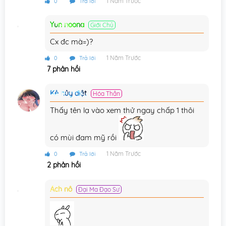
1 Năm Trước
0
Trả lời
Chương 37
31/12/2024
Yun noona
Giới Chủ
Chương 36
31/12/2024
Cx đc mà=)?
Chương 35
31/12/2024
1 Năm Trước
0
Trả lời
7 phản hồi
Chương 34
31/12/2024
Chương 33
31/12/2024
Kẻ hủy diệt
Hóa Thần
Thấy tên lạ vào xem thử ngay chấp 1 thôi
Chương 32
31/12/2024
Chương 31
31/12/2024
có mùi đam mỹ rồi
Chương 30
31/12/2024
1 Năm Trước
0
Trả lời
2 phản hồi
Chương 29
31/12/2024
Ách nô
Chương 28
Đại Ma Đạo Sư
31/12/2024
Chương 27
31/12/2024