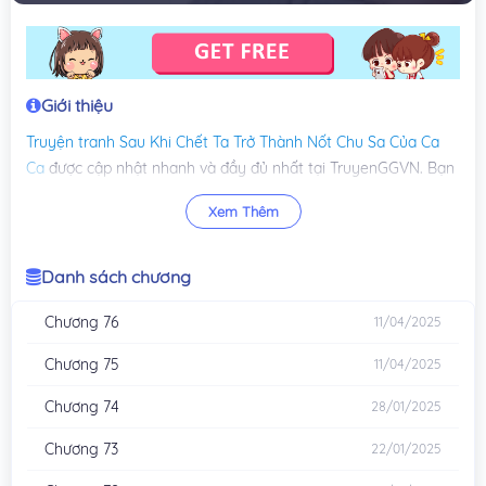
Giới thiệu
Truyện tranh
Sau Khi Chết Ta Trở Thành Nốt Chu Sa Của Ca
Ca
được cập nhật nhanh và đầy đủ nhất tại TruyenGGVN. Bạn
đọc đừng quên để lại bình luận và chia sẻ, ủng hộ
Xem Thêm
TruyenGGVN ra các chương mới nhất của truyện
Sau Khi Chết
Ta Trở Thành Nốt Chu Sa Của Ca Ca
.
Danh sách chương
Chương 76
11/04/2025
Chương 75
11/04/2025
Chương 74
28/01/2025
Chương 73
22/01/2025