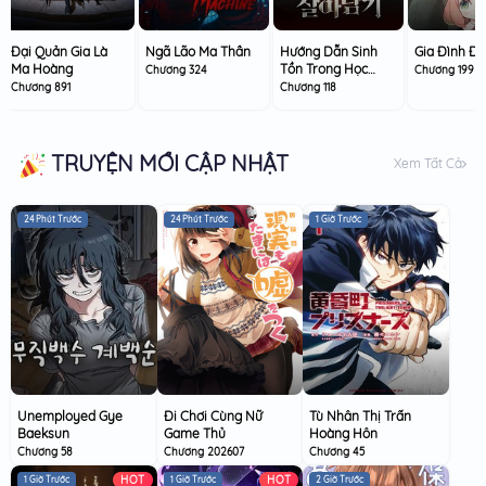
Đại Quản Gia Là
Ngã Lão Ma Thần
Hướng Dẫn Sinh
Gia Đình Đi
Ma Hoàng
Tồn Trong Học
Chương 324
Chương 199
Viện
Chương 891
Chương 118
TRUYỆN MỚI CẬP NHẬT
Xem Tất Cả
24 Phút Trước
24 Phút Trước
1 Giờ Trước
Unemployed Gye
Đi Chơi Cùng Nữ
Tù Nhân Thị Trấn
Baeksun
Game Thủ
Hoàng Hôn
Chương 58
Chương 202607
Chương 45
HOT
HOT
1 Giờ Trước
1 Giờ Trước
2 Giờ Trước