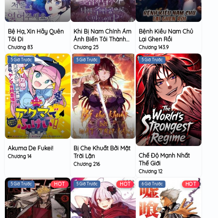
Bệ Hạ, Xin Hãy Quên
Khi Bị Nam Chính Ám
Bệnh Kiều Nam Chủ
Tôi Đi
Ảnh Biến Tôi Thành
Lại Ghen Rồi
Nữ Chính
Chương 83
Chương 25
Chương 143.9
5 Giờ Trước
5 Giờ Trước
5 Giờ Trước
Akuma De Fukei!
Bị Che Khuất Bởi Mặt
Chế Độ Mạnh Nhất
Trời Lặn
Chương 14
Thế Giới
Chương 216
Chương 12
HOT
HOT
HOT
5 Giờ Trước
5 Giờ Trước
6 Giờ Trước