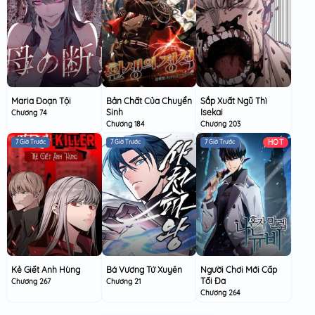
Maria Đoạn Tội
Bản Chất Của Chuyển
Sắp Xuất Ngũ Thì
Sinh
Isekai
Chương 74
Chương 184
Chương 203
HOT
7 Giờ Trước
7 Giờ Trước
7 Giờ Trước
Kẻ Giết Anh Hùng
Bá Vương Tứ Xuyên
Người Chơi Mới Cấp
Tối Đa
Chương 267
Chương 21
Chương 264