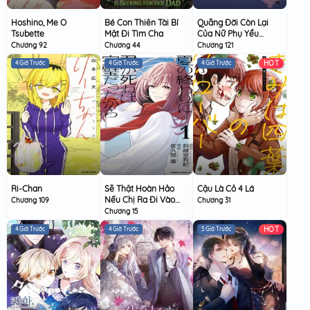
Hoshino, Me O
Bé Con Thiên Tài Bí
Quãng Đời Còn Lại
Tsubette
Mật Đi Tìm Cha
Của Nữ Phụ Yểu
Mệnh
Chương 92
Chương 44
Chương 121
HOT
4 Giờ Trước
4 Giờ Trước
4 Giờ Trước
Ri-Chan
Sẽ Thật Hoàn Hảo
Cậu Là Cỏ 4 Lá
Nếu Chị Ra Đi Vào
Chương 109
Chương 31
Lúc Hạ Tàn
Chương 15
HOT
4 Giờ Trước
4 Giờ Trước
5 Giờ Trước