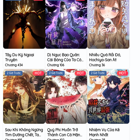
Tây Du Ký Ngoại
Dị Ngục Bạo Quân:
Nhiều Quá Rồi Đó,
Truyện
Cái Bóng Của Ta Có
Hochiya-San À!!
Thể Tiến Hóa Vô Hạn
Chương 434
Chương 106
Chương 36
HOT
HOT
HOT
2 Giờ Trước
2 Giờ Trước
2 Giờ Trước
Sau Khi Không Ngừng
Quý Phi Muốn Trở
Nhiệm Vụ Của Kẻ
Tìm Đường Chết, Ta
Thành Con Cá Mặn
Mạnh Nhất
Trở Thành Đế Tôn
Mòi