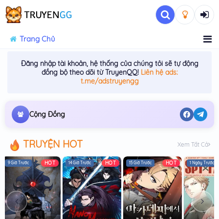
Trang Chủ
Đăng nhập tài khoản, hệ thống của chúng tôi sẽ tự động
đồng bộ theo dõi từ TruyenQQ!
Liên hệ ads:
t.me/adstruyengg
Cộng Đồng
TRUYỆN HOT
Xem Tất Cả
HOT
HOT
HOT
9 Giờ Trước
14 Giờ Trước
15 Giờ Trước
1 Ngày Trước