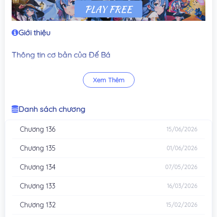
Giới thiệu
Thông tin cơ bản của Đế Bá
Tên gốc: 帝霸
Xem Thêm
Tên tiếng Anh: Emperor’s Domination
Tên gọi khác: Di Ba
Tác giả nguyên tác: Yếm Bút Tiêu Sinh / 厌笔萧生
Danh sách chương
Thể loại: Huyền huyễn, phương Đông huyền huyễn
Nhân vật chính: Lý Thất Dạ / Li Qiye
Chương 136
15/06/2026
Đế Bá và lần trở lại của Lý Thất Dạ
Chương 135
01/06/2026
Đế Bá đi theo bước chân Lý Thất Dạ, một tồn tại đã sống qua
Chương 134
07/05/2026
vô tận năm tháng và từng đứng sau nhiều cường giả của Cửu
Chương 133
Giới. Khi trở lại trong hình hài thiếu niên, anh quay về đúng lúc
16/03/2026
tông môn từng huy hoàng đã sa sút và lời hứa năm xưa buộc
Chương 132
15/02/2026
anh phải nhúng tay thêm một lần nữa.