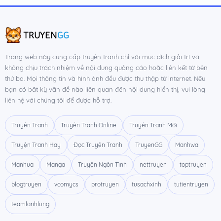
Chương 76
23/09/2022
Chương 75
16/09/2022
Chương 74
09/09/2022
Trang web này cung cấp truyện tranh chỉ với mục đích giải trí và
không chịu trách nhiệm về nội dung quảng cáo hoặc liên kết từ bên
Chương 73
05/09/2022
thứ ba. Mọi thông tin và hình ảnh đều được thu thập từ internet. Nếu
bạn có bất kỳ vấn đề nào liên quan đến nội dung hiển thị, vui lòng
Chương 72
29/08/2022
liên hệ với chúng tôi để được hỗ trợ.
Chương 71
26/08/2022
Truyện Tranh
Truyện Tranh Online
Truyện Tranh Mới
Chương 70
22/08/2022
Truyện Tranh Hay
Đọc Truyện Tranh
TruyenGG
Manhwa
Chương 69
19/08/2022
Manhua
Manga
Truyện Ngôn Tình
nettruyen
toptruyen
Chương 68
15/08/2022
blogtruyen
vcomycs
protruyen
tusachxinh
tutientruyen
Chương 67
12/08/2022
teamlanhlung
Chương 66
08/08/2022