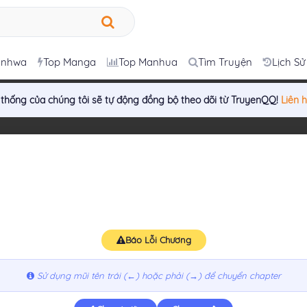
anhwa
Top Manga
Top Manhua
Tìm Truyện
Lịch Sử
 thống của chúng tôi sẽ tự động đồng bộ theo dõi từ TruyenQQ!
Liên 
Báo Lỗi Chương
Sử dụng mũi tên trái (←) hoặc phải (→) để chuyển chapter