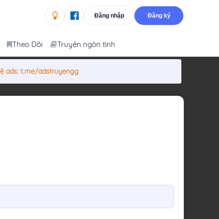
Đăng nhập
Đăng ký
Theo Dõi
Truyện ngôn tình
hệ ads:
t.me/adstruyengg