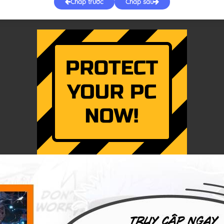
Chap trước
Chap sau