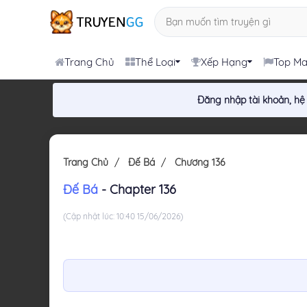
Trang Chủ
Thể Loại
Xếp Hạng
Top M
Đăng nhập tài khoản, hệ
Trang Chủ
Đế Bá
Chương 136
Đế Bá
- Chapter 136
(Cập nhật lúc: 10:40 15/06/2026)