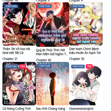
Chapter 110
Chapter 5
Chapter 9
3 Giờ Trước
3 Giờ Trước
4 Giờ Trước
Thiên Tài Võ Học Kẻ
Dàn Nam Chính Bệnh
Quỷ Bí Thức Tỉnh: Mở
Nhớ Hết Tất Cả
Kiều Muốn Ăn Sạch Tôi
Màn Nắm Giữ Nghìn Tỷ
Quỷ Tệ
Chapter 21
Chapter 30
Chapter 60
4 Giờ Trước
4 Giờ Trước
4 Giờ Trước
Cô Nàng Cuồng Tình
Sau Ánh Chạng Vạng
Osananananajimi