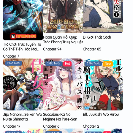
Hoạn Quan Hồi Quy:
Dị Giới Thất Cách
Tróc Phong Truy Nguyệt
Trò Chơi Trực Tuyến: Ta
Có Thể Tiến Hóa Mọi
Chapter 94
Chapter 85
Thứ
Chapter 7
2 Giờ Trước
2 Giờ Trước
2 Giờ Trước
Jijo Nanoni... Seiken Wo
Succubus-Ka No
Elf, Juukishi Wo Hirou
Nuite Shimatta!
Majime Na Pure-San
Chapter 17
Chapter 6
Chapter 2