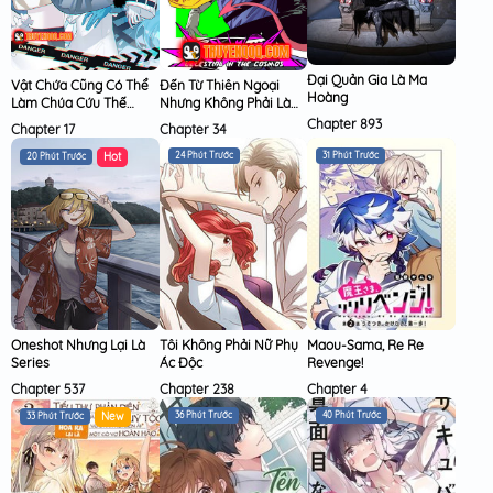
Đại Quản Gia Là Ma
Đến Từ Thiên Ngoại
Vật Chứa Cũng Có Thể
Hoàng
Nhưng Không Phải Là
Làm Chúa Cứu Thế
Tiên
Sao?
Chapter 893
Chapter 34
Chapter 17
24 Phút Trước
31 Phút Trước
20 Phút Trước
Oneshot Nhưng Lại Là
Tôi Không Phải Nữ Phụ
Maou-Sama, Re Re
Series
Ác Độc
Revenge!
Chapter 537
Chapter 238
Chapter 4
36 Phút Trước
40 Phút Trước
33 Phút Trước