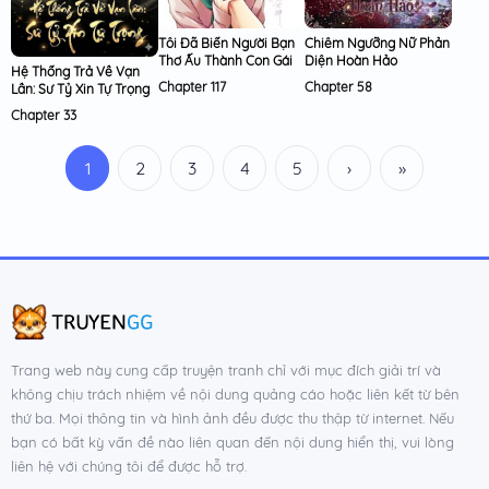
Tôi Đã Biến Người Bạn
Chiêm Ngưỡng Nữ Phản
Thơ Ấu Thành Con Gái
Diện Hoàn Hảo
Hệ Thống Trả Về Vạn
Chapter 117
Chapter 58
Lần: Sư Tỷ Xin Tự Trọng
Chapter 33
1
2
3
4
5
›
»
Trang web này cung cấp truyện tranh chỉ với mục đích giải trí và
không chịu trách nhiệm về nội dung quảng cáo hoặc liên kết từ bên
thứ ba. Mọi thông tin và hình ảnh đều được thu thập từ internet. Nếu
bạn có bất kỳ vấn đề nào liên quan đến nội dung hiển thị, vui lòng
liên hệ với chúng tôi để được hỗ trợ.