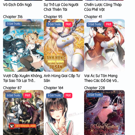
Vô Địch Đốn Ngộ
Sự Trở Lại Của Người
Chiến Lược Công Tháp
Chơi Thiên Tài
Của Phế Vật
Chapter 316
Chapter 95
Chapter 41
5 Giờ Trước
5 Giờ Trước
5 Giờ Trước
Vượt Cấp Xuyên Không,
Anh Hùng Giai Cấp Tư
Vai Ác Sư Tôn Mang
Tại Sao Tôi Lại Trở
Sản
Theo Các Đồ Đệ Vô
Thành Tiểu Thư Tu Sĩ?
Địch Thiên Hạ
Chapter 87
Chapter 164
Chapter 228
6 Giờ Trước
6 Giờ Trước
6 Giờ Trước