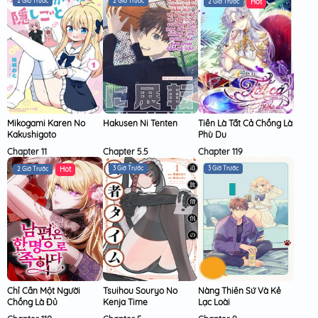
2 Giờ Trước
2 Giờ Trước
2 Giờ Trước
Mikogami Karen No
Hakusen Ni Tenten
Tiền Là Tất Cả Chồng Là
Kakushigoto
Phù Du
Chapter 11
Chapter 5.5
Chapter 119
3 Giờ Trước
3 Giờ Trước
2 Giờ Trước
Chỉ Cần Một Người
Tsuihou Souryo No
Nàng Thiên Sứ Và Kẻ
Chồng Là Đủ
Kenja Time
Lạc Loài