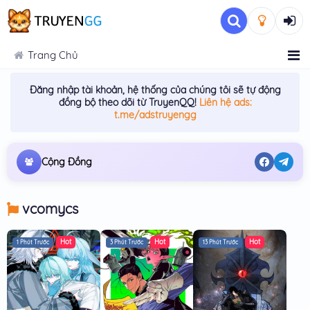
Trang Chủ
Đăng nhập tài khoản, hệ thống của chúng tôi sẽ tự động
đồng bộ theo dõi từ TruyenQQ!
Liên hệ ads:
t.me/adstruyengg
Cộng Đồng
vcomycs
1 Phút Trước
3 Phút Trước
13 Phút Trước