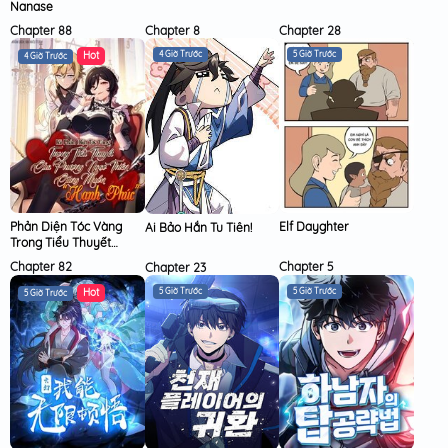
Nanase
Chapter 88
Chapter 8
Chapter 28
4 Giờ Trước
5 Giờ Trước
4 Giờ Trước
Phản Diện Tóc Vàng
Elf Dayghter
Ai Bảo Hắn Tu Tiên!
Trong Tiểu Thuyết
Phượng Ngạo Thiên
Chapter 82
Chapter 5
Chapter 23
Cũng Muốn Hạnh Phúc
5 Giờ Trước
5 Giờ Trước
5 Giờ Trước