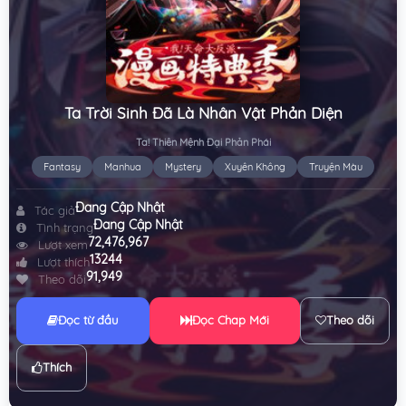
Ta Trời Sinh Đã Là Nhân Vật Phản Diện
Ta! Thiên Mệnh Đại Phản Phái
Fantasy
Manhua
Mystery
Xuyên Không
Truyện Màu
Đang Cập Nhật
Tác giả
Đang Cập Nhật
Tình trạng
72,476,967
Lượt xem
13244
Lượt thích
91,949
Theo dõi
Đọc từ đầu
Đọc Chap Mới
Theo dõi
Thích