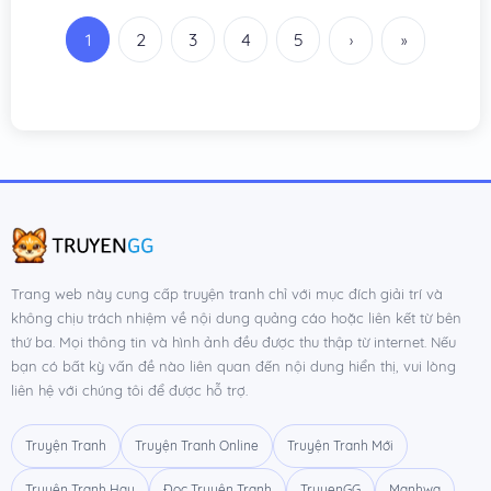
Chương 409
22/12/2025
1
2
3
4
5
›
»
Chương 408
22/12/2025
Chương 407
22/12/2025
Chương 406
22/12/2025
Chương 405
12/12/2025
Chương 404
12/12/2025
Chương 403
12/12/2025
Trang web này cung cấp truyện tranh chỉ với mục đích giải trí và
không chịu trách nhiệm về nội dung quảng cáo hoặc liên kết từ bên
Chương 402
12/12/2025
thứ ba. Mọi thông tin và hình ảnh đều được thu thập từ internet. Nếu
bạn có bất kỳ vấn đề nào liên quan đến nội dung hiển thị, vui lòng
Chương 401
12/12/2025
liên hệ với chúng tôi để được hỗ trợ.
Chương 400
12/12/2025
Truyện Tranh
Truyện Tranh Online
Truyện Tranh Mới
Chương 399
30/11/2025
Truyện Tranh Hay
Đọc Truyện Tranh
TruyenGG
Manhwa