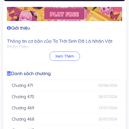
Giới thiệu
Thông tin cơ bản của Ta Trời Sinh Đã Là Nhân Vật
Phản Diện
Xem Thêm
Tên gốc: 我！天命大反派
Tên tiếng Anh: Ta Trời Sinh Đã Là Nhân Vật Phản Diện
Tác giả nguyên tác: Thiên Mệnh Phản Phái (天命反派)
Danh sách chương
Thể loại: Huyền huyễn, xuyên không, hệ thống, phản diện, tu
tiên
Chương 471
03/08/2026
Nhân vật chính: Cố Trường Ca (顾长歌)
Chương 470
28/07/2026
Ván cờ của Cố Trường Ca trong Ta Trời Sinh Đã Là
Nhân Vật Phản Diện
Chương 469
27/07/2026
Bộ truyện mở ra khi Cố Trường Ca xuyên vào một thế giới
Chương 468
20/07/2026
huyền huyễn, nhưng lại đứng ngay ở vị trí của kẻ phản diện có