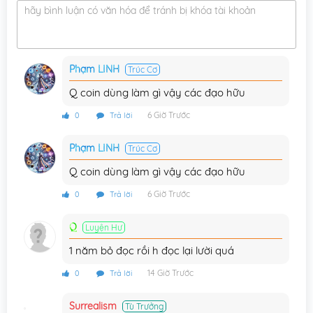
hãy bình luận có văn hóa để tránh bị khóa tài khoản
Chương 455
19/05/2026
Chương 454
18/05/2026
Phạm LINH
Trúc Cơ
Chương 453
11/05/2026
Q coin dùng làm gì vậy các đạo hữu
Chương 452
05/05/2026
6 Giờ Trước
0
Trả lời
Chương 451
04/05/2026
Phạm LINH
Trúc Cơ
Chương 450
27/04/2026
Q coin dùng làm gì vậy các đạo hữu
Chương 449
21/04/2026
6 Giờ Trước
0
Trả lời
Chương 448
20/04/2026
Q
Luyện Hư
Chương 447
13/04/2026
1 năm bỏ đọc rồi h đọc lại lười quá
Chương 446
07/04/2026
14 Giờ Trước
0
Trả lời
Chương 445
06/04/2026
Surrealism
Tù Trưởng