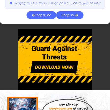
Sử dụng mũi tên trái (←) hoặc phải (→) để chuyển chapter
Chap trước
Chap sau