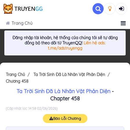
Trang Chủ
Đăng nhập tài khoản, hệ thống của chúng tôi sẽ tự động
đồng bộ theo dõi từ TruyenQQ!
Liên hệ ads:
t.me/adstruyengg
Trang Chủ
Ta Trời Sinh Đã Là Nhân Vật Phản Diện
Chương 458
Ta Trời Sinh Đã Là Nhân Vật Phản Diện
-
Chapter 458
(Cập nhật lúc: 14:58 02/06/2026)
Báo Lỗi Chương