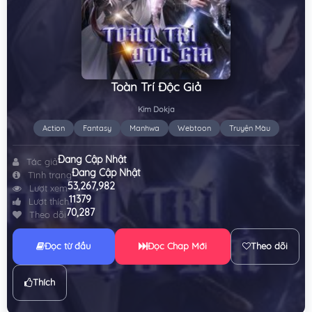
Toàn Trí Độc Giả
Kim Dokja
Action
Fantasy
Manhwa
Webtoon
Truyện Màu
Đang Cập Nhật
Tác giả
Đang Cập Nhật
Tình trạng
53,267,982
Lượt xem
11379
Lượt thích
70,287
Theo dõi
Đọc từ đầu
Đọc Chap Mới
Theo dõi
Thích