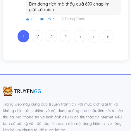
Chương 264
28/05/2025
Dm đang tích mà thấy quả 699 chap lm
giật cả mình
Chương 263
21/05/2025
2 Tháng Trước
0
Trả lời
Chương 262
14/05/2025
1
2
3
4
5
Chương 261
07/05/2025
›
»
Chương 260
30/04/2025
Chương 259
23/04/2025
Chương 258
16/04/2025
Chương 257
09/04/2025
Chương 256
02/04/2025
Trang web này cung cấp truyện tranh chỉ với mục đích giải trí và
Chương 255
26/03/2025
không chịu trách nhiệm về nội dung quảng cáo hoặc liên kết từ bên
Chương 254
19/03/2025
thứ ba. Mọi thông tin và hình ảnh đều được thu thập từ internet. Nếu
bạn có bất kỳ vấn đề nào liên quan đến nội dung hiển thị, vui lòng
Chương 253
12/03/2025
liên hệ với chúng tôi để được hỗ trợ.