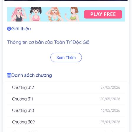
Giới thiệu
Thông tin cơ bản của Toàn Trí Độc Giả
Tên gốc: 전지적 독자 시점
Xem Thêm
Tên tiếng Anh: Omniscient Reader / Omniscient Reader’s
Viewpoint
Tác giả gốc: singNsong
Danh sách chương
Chuyển thể: UMI
Họa sĩ: Sleepy-C
Chương 312
27/05/2026
Thể loại: Hành động, giả tưởng, sinh tồn, hậu tận thế
Chương 311
20/05/2026
Nhân vật chính: Kim Dokja
Chương 310
16/05/2026
Nội dung chính của Toàn Trí Độc Giả
Chương 309
Toàn Trí Độc Giả là một webtoon Hàn Quốc rất nổi bật nhờ ý
25/04/2026
tưởng cực kỳ khác biệt: nhân vật chính không phải người được