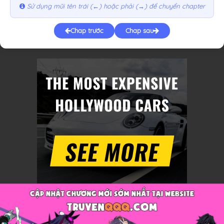
Sử dụng mũi tên trái (←) hoặc phải (→) để chuyển chapter
Chap trước
Chap sau