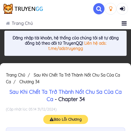
Trang Chủ
Đăng nhập tài khoản, hệ thống của chúng tôi sẽ tự động
đồng bộ theo dõi từ TruyenQQ!
Liên hệ ads:
t.me/adstruyengg
Trang Chủ
Sau Khi Chết Ta Trở Thành Nốt Chu Sa Của Ca
Ca
Chương 34
Sau Khi Chết Ta Trở Thành Nốt Chu Sa Của Ca
Ca
- Chapter 34
(Cập nhật lúc: 05:14 31/12/2024)
Báo Lỗi Chương