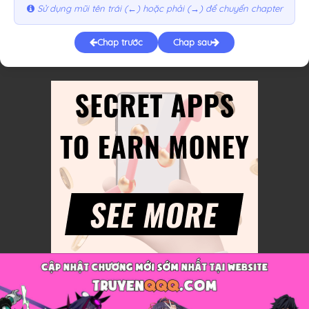
Sử dụng mũi tên trái (←) hoặc phải (→) để chuyển chapter
Chap trước
Chap sau