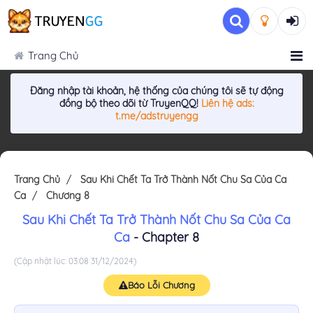
Trang Chủ
Đăng nhập tài khoản, hệ thống của chúng tôi sẽ tự động
đồng bộ theo dõi từ TruyenQQ!
Liên hệ ads:
t.me/adstruyengg
Trang Chủ
Sau Khi Chết Ta Trở Thành Nốt Chu Sa Của Ca
Ca
Chương 8
Sau Khi Chết Ta Trở Thành Nốt Chu Sa Của Ca
Ca
- Chapter 8
(Cập nhật lúc: 03:08 31/12/2024)
Báo Lỗi Chương