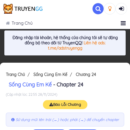
Trang Chủ
Đăng nhập tài khoản, hệ thống của chúng tôi sẽ tự động
đồng bộ theo dõi từ TruyenQQ!
Liên hệ ads:
t.me/adstruyengg
Trang Chủ
Sống Cùng Em Kế
Chương 24
Sống Cùng Em Kế
- Chapter 24
(Cập nhật lúc: 22:55 28/11/2024)
Báo Lỗi Chương
Sử dụng mũi tên trái (←) hoặc phải (→) để chuyển chapter