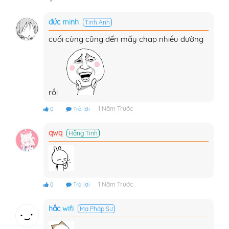
đức minh
Tinh Anh
cuối cùng cũng đến mấy chap nhiều đường
rồi
1 Năm Trước
0
Trả lời
qwq
Hằng Tinh
1 Năm Trước
0
Trả lời
hắc wifi
Ma Pháp Sư