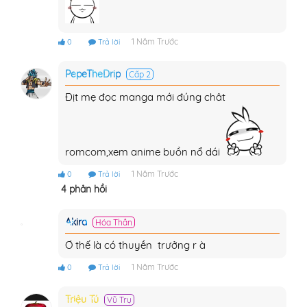
1 Năm Trước
0
Trả lời
PepeTheDrip
Cấp 2
Địt mẹ đọc manga mới đúng chât
romcom,xem anime buồn nổ dái
1 Năm Trước
0
Trả lời
4 phản hồi
Akira
Hóa Thần
Ơ thế là có thuyền trưởng r à
1 Năm Trước
0
Trả lời
Triệu Tú
Vũ Trụ