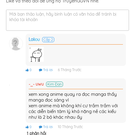
Like và theo dõi để ủng hộ TruyenGGVN nhé.
Mời bạn thảo luận, hãy bình luận có văn hóa để tránh bị
khóa tài khoản
Loliou
Cấp 2
6 Tháng Trước
0
Trả lời
-_- uwu
Kim Đan
xem xong anime quay ra đọc manga thấy
manga đọc sáng vl
xem anime mà không khí cư trầm trầm với
các diễn biến tâm lý khá nặng nề các kiểu
như là 2 bộ khác nhau ấy
10 Tháng Trước
0
Trả lời
1 phản hồi