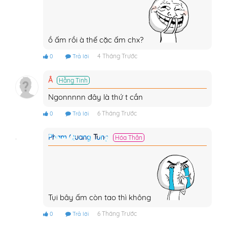
ồ ấm rồi à thế cặc ấm chx?
4 Tháng Trước
0
Trả lời
Â
Hằng Tinh
Ngonnnnn đây là thứ t cần
6 Tháng Trước
0
Trả lời
Pham Quang Tung
Hóa Thần
Tụi bây ấm còn tao thì không
6 Tháng Trước
0
Trả lời