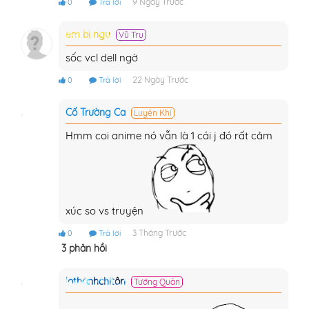
9 Ngày Trước
0
Trả lời
em bị ngu
Vũ Trụ
sốc vcl dell ngờ
22 Ngày Trước
0
Trả lời
Cố Trường Ca
Luyện Khí
Hmm coi anime nó vẫn là 1 cái j đó rất cảm
xúc so vs truyện
3 Tháng Trước
0
Trả lời
3 phản hồi
lọthánhchítôn
Tướng Quân