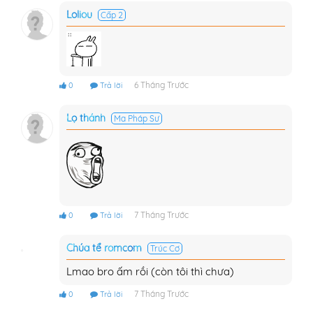
Loliou
Cấp 2
6 Tháng Trước
0
Trả lời
Lọ thánh
Ma Pháp Sư
7 Tháng Trước
0
Trả lời
Chúa tể romcom
Trúc Cơ
Lmao bro ấm rồi (còn tôi thì chưa)
7 Tháng Trước
0
Trả lời