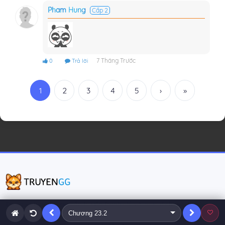
Pham Hung
Cấp 2
7 Tháng Trước
0
Trả lời
1
2
3
4
5
›
»
Trang web này cung cấp truyện tranh chỉ với mục đích giải trí và
không chịu trách nhiệm về nội dung quảng cáo hoặc liên kết từ bên