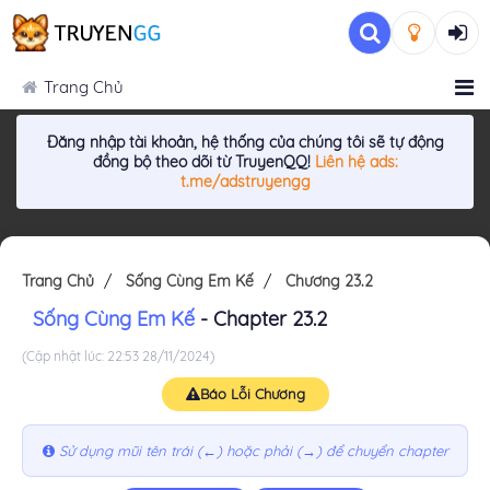
Trang Chủ
Đăng nhập tài khoản, hệ thống của chúng tôi sẽ tự động
đồng bộ theo dõi từ TruyenQQ!
Liên hệ ads:
t.me/adstruyengg
Trang Chủ
Sống Cùng Em Kế
Chương 23.2
Sống Cùng Em Kế
- Chapter 23.2
(Cập nhật lúc: 22:53 28/11/2024)
Báo Lỗi Chương
Sử dụng mũi tên trái (←) hoặc phải (→) để chuyển chapter