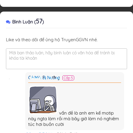
57
Bình Luận (
)
Like và theo dõi để ủng hộ TruyenGGVN nhé.
Mời bạn thảo luận, hãy bình luận có văn hóa để tránh bị
khóa tài khoản
Cá Mòi Bị Nướng
Cấp 5
vấn đề là anh em kế motip
này ngta làm rồi mà bây giờ làm nó nghiêm
túc hơi buồn cười