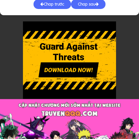
Chap trước
Chap sau