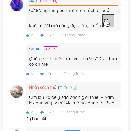
Dan
Hóa Thần
Cứ tưởng mấy bộ mì ăn liền rách bị đuổi
khỏi tổ đội mà càng đọc càng cuốn
4 Tháng Trước
0
Trả lời
Garou
Vực Chủ
Quá peak truyện hay vcl cho 9.5/10 vì chưa
có anime
6 Tháng Trước
0
Trả lời
Nhân cách thứ
Tù Trưởng
Clm lâu ko để ý sao phần giới thiệu vì xàm
loz quá vậy :V dài vkl mà nội dung thì đ có
6 Tháng Trước
0
Trả lời
1 phản hồi