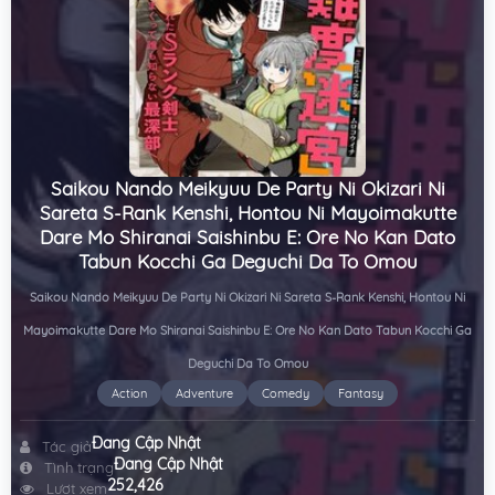
Saikou Nando Meikyuu De Party Ni Okizari Ni
Sareta S-Rank Kenshi, Hontou Ni Mayoimakutte
Dare Mo Shiranai Saishinbu E: Ore No Kan Dato
Tabun Kocchi Ga Deguchi Da To Omou
Saikou Nando Meikyuu De Party Ni Okizari Ni Sareta S-Rank Kenshi, Hontou Ni
Mayoimakutte Dare Mo Shiranai Saishinbu E: Ore No Kan Dato Tabun Kocchi Ga
Deguchi Da To Omou
Action
Adventure
Comedy
Fantasy
Đang Cập Nhật
Tác giả
Đang Cập Nhật
Tình trạng
252,426
Lượt xem