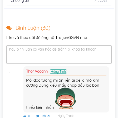
Chương 35
11/11/2025
Chương 34
11/11/2025
Chương 33
10/11/2025
Bình Luận (
30
)
Chương 32
10/11/2025
Like và theo dõi để ủng hộ TruyenGGVN nhé.
Chương 31
09/11/2025
hãy bình luận có văn hóa để tránh bị khóa tài khoản
Chương 30
09/11/2025
Chương 29
09/11/2025
Thor Vodanh
Hằng Tinh
Chương 28
07/11/2025
Mới đọc tưởng mì ăn liền ai dè là mỏ kim
Chương 27
06/11/2025
cương.Đúng kiểu mấy chap đầu lọc bọn
Chương 26
05/11/2025
Chương 25
04/11/2025
thiếu kiên nhẫn
Chương 24
25/10/2025
1 Ngày Trước
0
Trả lời