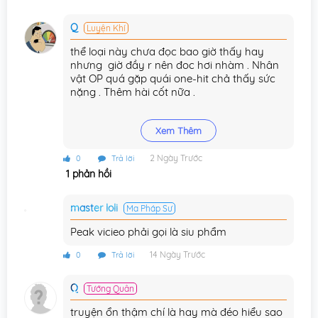
Chương 23
24/10/2025
Q
Luyện Khí
Chương 22
24/10/2025
thể loại này chưa đọc bao giờ thấy hay
nhưng giờ đầy r nên đoc hơi nhàm . Nhân
Chương 21
24/10/2025
vật OP quá gặp quái one-hit chả thấy sức
nặng . Thêm hài cốt nữa .
Chương 20
23/10/2025
10:41:26 query returned open=false
Chương 19
22/10/2025
Xem Thêm
Chương 18
22/10/2025
2 Ngày Trước
0
Trả lời
1 phản hồi
Chương 17
22/10/2025
master loli
Chương 16
Ma Pháp Sư
22/10/2025
Peak vicieo phải gọi là siu phẩm
Chương 15
22/10/2025
14 Ngày Trước
0
Trả lời
Chương 14
22/10/2025
Q
Tướng Quân
Chương 13
22/10/2025
truyện ổn thậm chí là hay mà đéo hiểu sao