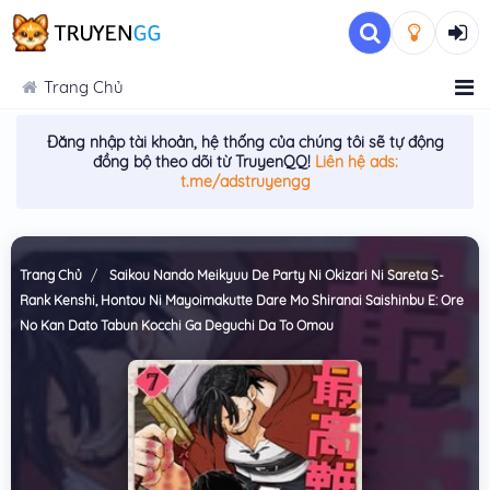
Trang Chủ
Đăng nhập tài khoản, hệ thống của chúng tôi sẽ tự động
đồng bộ theo dõi từ TruyenQQ!
Liên hệ ads:
t.me/adstruyengg
Trang Chủ
Saikou Nando Meikyuu De Party Ni Okizari Ni Sareta S-
Rank Kenshi, Hontou Ni Mayoimakutte Dare Mo Shiranai Saishinbu E: Ore
No Kan Dato Tabun Kocchi Ga Deguchi Da To Omou