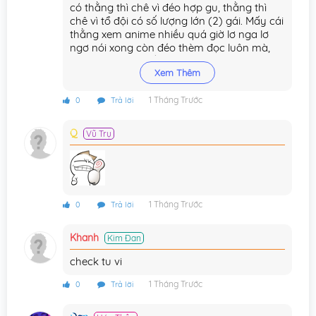
Chương 12
22/10/2025
có thằng thì chê vì đéo hợp gu, thằng thì
chê vì tổ đội có số lượng lớn (2) gái. Mấy cái
Chương 11
22/10/2025
thằng xem anime nhiều quá giờ lơ nga lơ
ngơ nói xong còn đéo thèm đọc luôn mà,
Chương 10
22/10/2025
chả biết cả đời uốn lưỡi được mấy lần
Xem Thêm
Chương 9
22/10/2025
1 Tháng Trước
0
Trả lời
Chương 8
22/10/2025
Q
Vũ Trụ
Chương 7
22/10/2025
Chương 6
20/10/2025
Chương 5
20/10/2025
1 Tháng Trước
0
Trả lời
Chương 4
20/10/2025
Khanh
Kim Đan
Chương 3
20/10/2025
check tu vi
Chương 2
20/10/2025
1 Tháng Trước
0
Trả lời
Chương 1
20/10/2025