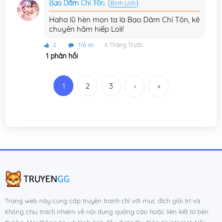
Bạo Dâm Chí Tôn
Binh Lính
Haha lũ hèn mọn ta là Bạo Dâm Chí Tôn, kẻ
chuyên hãm hiếp Loli!
6 Tháng Trước
0
Trả lời
1 phản hồi
1
2
3
›
»
Trang web này cung cấp truyện tranh chỉ với mục đích giải trí và
không chịu trách nhiệm về nội dung quảng cáo hoặc liên kết từ bên