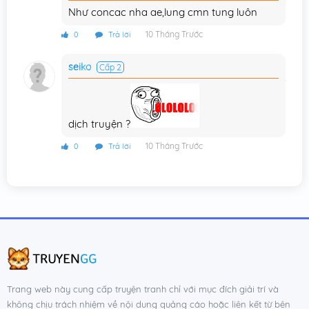
Như concac nha ae,lung cmn tung luôn
Chương 30
11/10/2025
10 Tháng Trước
0
Trả lời
Chương 29
11/10/2025
seiko
Cấp 2
Chương 28
11/10/2025
Chương 27
04/10/2025
dịch truyện ?
Chương 26
04/10/2025
10 Tháng Trước
0
Trả lời
Chương 25
04/10/2025
Chương 24
04/10/2025
Chương 23
04/10/2025
Chương 22
04/10/2025
Chương 21
04/10/2025
Trang web này cung cấp truyện tranh chỉ với mục đích giải trí và
Chương 20
04/10/2025
không chịu trách nhiệm về nội dung quảng cáo hoặc liên kết từ bên