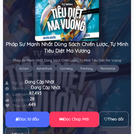
Pháp Sư Mạnh Nhất Dùng Sách Chiến Lược, Tự Mình
Tiêu Diệt Ma Vương
Pháp Sư Mạnh Nhất Dùng Sách Chiến Lược, Tự Mình Tiêu Diệt Ma Vương
Action
Adventure
Comedy
Fantasy
Romance
Đang Cập Nhật
Tác giả
Đang Cập Nhật
Tình trạng
87,493
Lượt xem
28
Lượt thích
449
Theo dõi
Đọc từ đầu
Đọc Chap Mới
Theo dõi