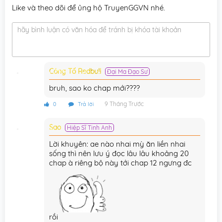
Like và theo dõi để ủng hộ TruyenGGVN nhé.
Chương 53
28/10/2025
hãy bình luận có văn hóa để tránh bị khóa tài khoản
Chương 52
28/10/2025
Chương 51
28/10/2025
Công Tố Redbull
Đại Ma Đạo Sư
Chương 50
28/10/2025
bruh, sao ko chap mới????
Chương 49
28/10/2025
9 Tháng Trước
0
Trả lời
Chương 48
28/10/2025
Sao
Hiệp Sĩ Tinh Anh
Chương 47
28/10/2025
Lời khuyên: ae nào nhai mỳ ăn liền nhai
Chương 46
28/10/2025
sống thì nên lưu ý đọc lâu lâu khoảng 20
chap à riêng bộ này tới chap 12 ngưng đc
Chương 45
28/10/2025
Chương 44
28/10/2025
Chương 43
28/10/2025
rồi