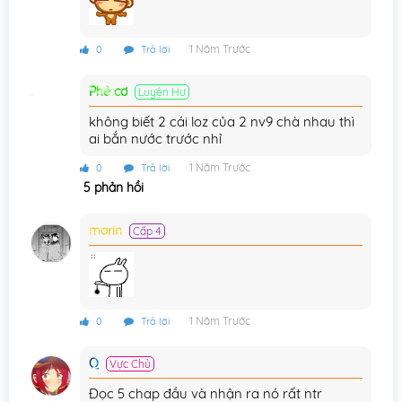
1 Năm Trước
0
Trả lời
Phê cơ
Luyện Hư
không biết 2 cái loz của 2 nv9 chà nhau thì
ai bắn nước trước nhỉ
1 Năm Trước
0
Trả lời
5 phản hồi
marin
Cấp 4
1 Năm Trước
0
Trả lời
Q
Vực Chủ
Đọc 5 chap đầu và nhận ra nó rất ntr