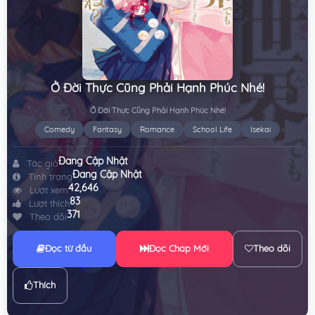
Ở Đời Thực Cũng Phải Hạnh Phúc Nhé!
Ở Đời Thực Cũng Phải Hạnh Phúc Nhé!
Comedy
Fantasy
Romance
School Life
Isekai
Đang Cập Nhật
Tác giả
Đang Cập Nhật
Tình trạng
42,646
Lượt xem
83
Lượt thích
371
Theo dõi
Đọc từ đầu
Đọc Chap Mới
Theo dõi
Thích