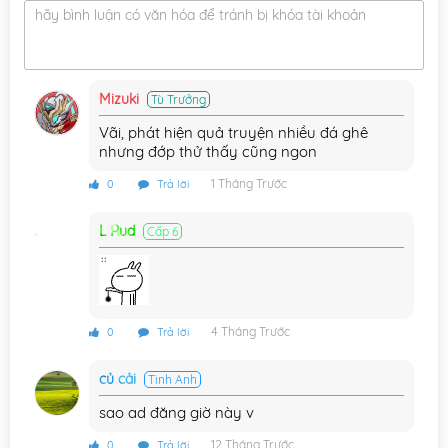
hãy bình luận có văn hóa để tránh bị khóa tài khoản
Chương 5.5
17/06/2025
Chương 5
17/06/2025
Mizuki
Tù Trưởng
Chương 4
17/06/2025
Vãi, phát hiện quả truyện nhiều đá ghê
Chương 2
17/06/2025
nhưng đớp thử thấy cũng ngon
Chương 1
17/06/2025
1 Tháng Trước
0
Trả lời
L Rud
Cấp 6
4 Tháng Trước
0
Trả lời
củ cải
Tinh Anh
sao ad đăng giờ này v
12 Tháng Trước
0
Trả lời