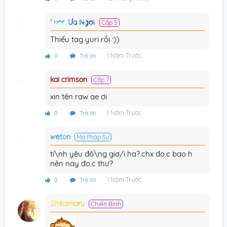
Luna Ưa Ngọt
Cấp 5
Thiếu tag yuri rồi :))
1 Năm Trước
0
Trả lời
kai crimson
Cấp 7
xin tên raw ae ơi
1 Năm Trước
0
Trả lời
weton
Ma Pháp Sư
ti\nh yêu đô\ng giơ/i ha?.chx đo.c bao h
nên nay đo.c thư?
1 Năm Trước
0
Trả lời
Shikamaru
Chiến Binh