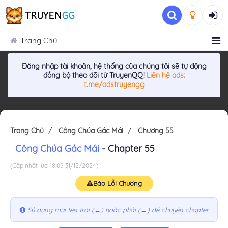
Trang Chủ
Đăng nhập tài khoản, hệ thống của chúng tôi sẽ tự động
đồng bộ theo dõi từ TruyenQQ!
Liên hệ ads:
t.me/adstruyengg
Trang Chủ
Công Chúa Gác Mái
Chương 55
Công Chúa Gác Mái
- Chapter 55
(Cập nhật lúc: 18:05 31/12/2024)
Báo Lỗi Chương
Sử dụng mũi tên trái (←) hoặc phải (→) để chuyển chapter