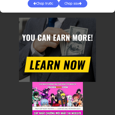
Chap trước
Chap sau