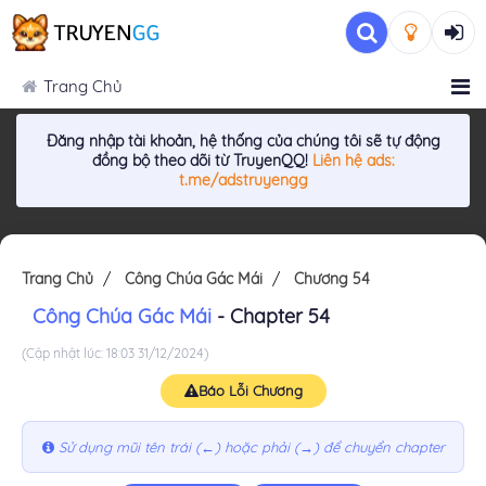
Trang Chủ
Đăng nhập tài khoản, hệ thống của chúng tôi sẽ tự động
đồng bộ theo dõi từ TruyenQQ!
Liên hệ ads:
t.me/adstruyengg
Trang Chủ
Công Chúa Gác Mái
Chương 54
Công Chúa Gác Mái
- Chapter 54
(Cập nhật lúc: 18:03 31/12/2024)
Báo Lỗi Chương
Sử dụng mũi tên trái (←) hoặc phải (→) để chuyển chapter