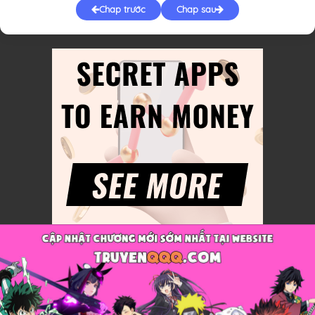
Chap trước
Chap sau