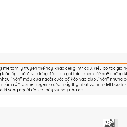
ì mẹ tâm lý truyện thế này khác đell gì ntr đâu, kiểu bố tác giả 
g luôn ấy, "hôn" sau lưng đứa con gái thích mình, để na8 chứng 
 nhau "hôn" mấy đứa ngoài cuộc để kéo vào club ,"hôn" nhưng de
èm lắm rồi", dume truyện lọ của mấy thg nhật và hàn dell bao h làm
ào kì vọng ngoài đời có mấy vụ này nha ae