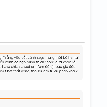
04/01/2026
29/12/2025
16/12/2025
20/11/2025
14/11/2025
25/10/2025
nghĩ rằng việc cắt cảnh segs trong một bộ hentai
12/04/2026
kiến cảnh cô bạn mình thích "hôn" đứa khác rồi
ll cho chịch choẹt dm "em đã đjt bao giờ đâu
18/10/2025
 t hết thất vọng, thôi lại làm tí liệu pháp xoá kí
27/09/2025
26/09/2025
22/09/2025
20/09/2025