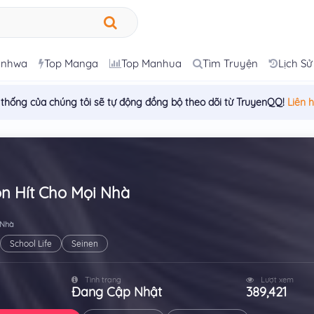
anhwa
Top Manga
Top Manhua
Tìm Truyện
Lịch Sử
 thống của chúng tôi sẽ tự động đồng bộ theo dõi từ TruyenQQ!
Liên 
n Hít Cho Mọi Nhà
 Nhà
School Life
Seinen
Tình trạng
Lượt xem
Đang Cập Nhật
389,421