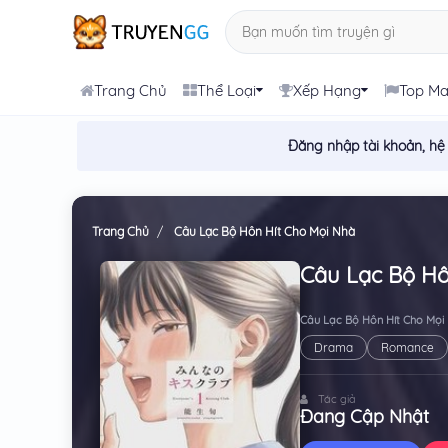
Trang Chủ
Thể Loại
Xếp Hạng
Top M
Đăng nhập tài khoản, hệ
Trang Chủ
Câu Lạc Bộ Hôn Hít Cho Mọi Nhà
Câu Lạc Bộ Hô
Câu Lạc Bộ Hôn Hít Cho Mọi
Drama
Romance
Tác giả
Đang Cập Nhật