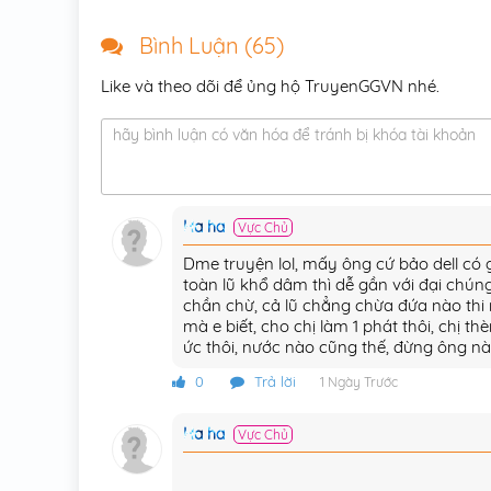
Chương 20
Bình Luận (
65
)
Chương 19
Like và theo dõi để ủng hộ TruyenGGVN nhé.
Chương 18
hãy bình luận có văn hóa để tránh bị khóa tài khoản
Chương 17
Chương 16
Ha ha
Vực Chủ
Chương 15
Dme truyện lol, mấy ông cứ bảo dell có g
Chương 14.5
toàn lũ khổ dâm thì dễ gần với đại chún
chần chừ, cả lũ chẳng chừa đứa nào thi
Chương 14
mà e biết, cho chị làm 1 phát thôi, chị th
ức thôi, nước nào cũng thế, đừng ông n
Chương 13
0
Trả lời
1 Ngày Trước
Chương 12
Ha ha
Vực Chủ
Chương 11
Chương 10