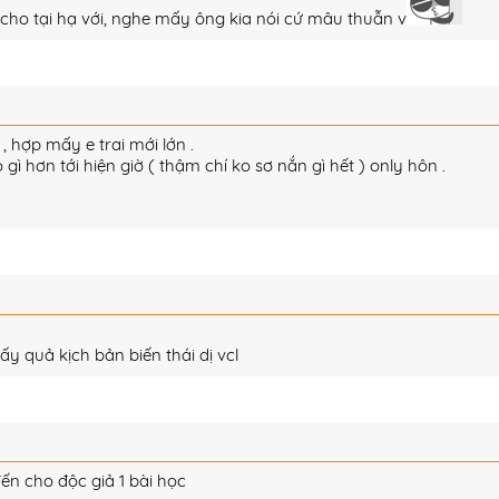
 cho tại hạ với, nghe mấy ông kia nói cứ mâu thuẫn v
 , hợp mấy e trai mới lớn .
ì hơn tới hiện giờ ( thậm chí ko sơ nắn gì hết ) only hôn .
y quả kịch bản biến thái dị vcl
ến cho độc giả 1 bài học