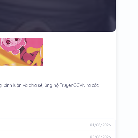
i bình luận và chia sẻ, ủng hộ TruyenGGVN ra các
04/08/2026
02/08/2026