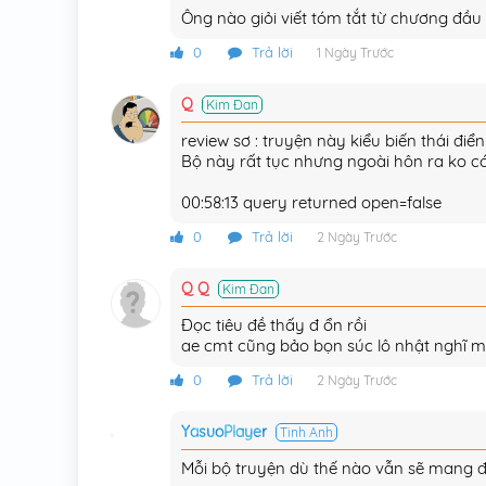
Ông nào giỏi viết tóm tắt từ chương đầu
Chương 9
0
Trả lời
1 Ngày Trước
Chương 8
Q
Kim Đan
Chương 7.5
review sơ : truyện này kiểu biến thái điển
Bộ này rất tục nhưng ngoài hôn ra ko có g
Chương 7
00:58:13 query returned open=false
Chương 6
0
Trả lời
2 Ngày Trước
Chương 5
Q Q
Kim Đan
Chương 4
Đọc tiêu đề thấy đ ổn rồi
Chương 3
ae cmt cũng bảo bọn súc lô nhật nghĩ mấ
Chương 2
0
Trả lời
2 Ngày Trước
Chương 1
YasuoPlayer
Tinh Anh
Chương 0
Mỗi bộ truyện dù thế nào vẫn sẽ mang đ