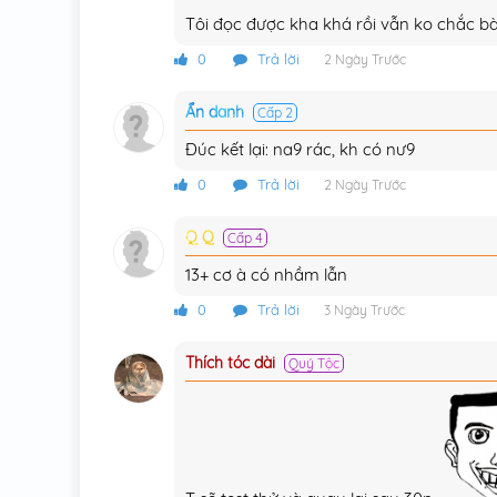
Tôi đọc được kha khá rồi vẫn ko chắc bà
0
Trả lời
2 Ngày Trước
Ẩn danh
Cấp 2
Đúc kết lại: na9 rác, kh có nư9
0
Trả lời
2 Ngày Trước
Q Q
Cấp 4
13+ cơ à có nhầm lẫn
0
Trả lời
3 Ngày Trước
Thích tóc dài
Quý Tộc