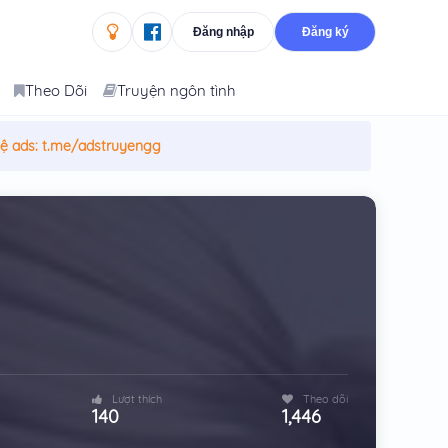
Đăng nhập
Đăng ký
Theo Dõi
Truyện ngôn tình
hệ ads:
t.me/adstruyengg
Lượt thích
Theo dõi
140
1,446