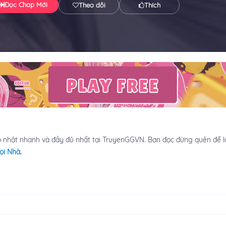
Đọc Chap Mới
Theo dõi
Thích
 nhật nhanh và đầy đủ nhất tại TruyenGGVN. Bạn đọc đừng quên để lạ
ọi Nhà
.