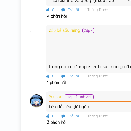
T sẽ test thử và quay lại sau 30p
0
Trả lời
1 Tháng Trước
4 phản hồi
cậu bé sầu riêng
Cấp 4
trong này có 1 imposter bị sùi mào gà ở 
0
Trả lời
1 Tháng Trước
1 phản hồi
Sui con
Hiệp Sĩ Tinh Anh
tiêu đề siêu giật gân
0
Trả lời
1 Tháng Trước
3 phản hồi