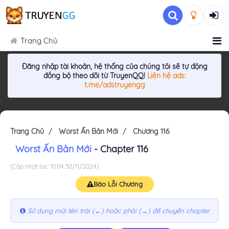
Trang Chủ
Đăng nhập tài khoản, hệ thống của chúng tôi sẽ tự động
đồng bộ theo dõi từ TruyenQQ!
Liên hệ ads:
t.me/adstruyengg
Trang Chủ
Worst Ấn Bản Mới
Chương 116
Worst Ấn Bản Mới
- Chapter 116
(Cập nhật lúc: 10:04 30/11/2024)
Báo Lỗi Chương
Sử dụng mũi tên trái (←) hoặc phải (→) để chuyển chapter