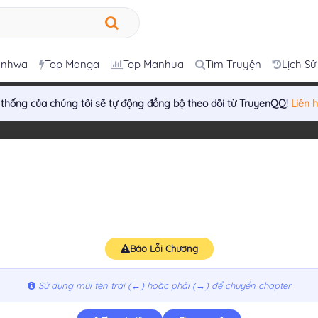
anhwa
Top Manga
Top Manhua
Tìm Truyện
Lịch Sử
 thống của chúng tôi sẽ tự động đồng bộ theo dõi từ TruyenQQ!
Liên 
Báo Lỗi Chương
Sử dụng mũi tên trái (←) hoặc phải (→) để chuyển chapter