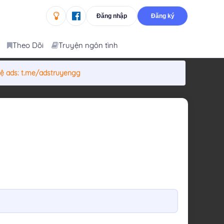
Đăng nhập
Đăng ký
Theo Dõi
Truyện ngôn tình
hệ ads:
t.me/adstruyengg