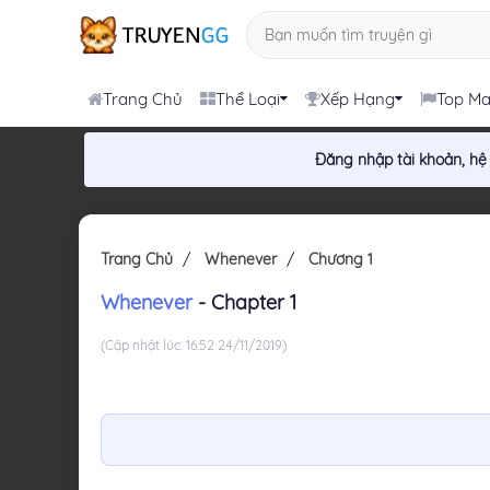
Trang Chủ
Thể Loại
Xếp Hạng
Top M
Đăng nhập tài khoản, hệ
Trang Chủ
Whenever
Chương 1
Whenever
- Chapter 1
(Cập nhật lúc: 16:52 24/11/2019)