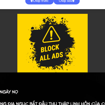
Chap trước
Chap sau