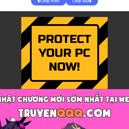
Chap trước
Chap sau