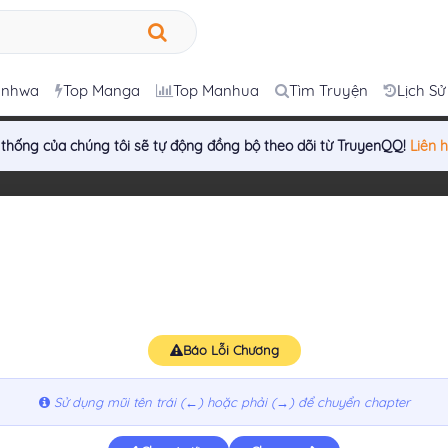
anhwa
Top Manga
Top Manhua
Tìm Truyện
Lịch Sử
 thống của chúng tôi sẽ tự động đồng bộ theo dõi từ TruyenQQ!
Liên 
Báo Lỗi Chương
Sử dụng mũi tên trái (←) hoặc phải (→) để chuyển chapter