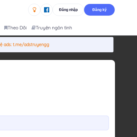
Đăng nhập
Đăng ký
Theo Dõi
Truyện ngôn tình
hệ ads:
t.me/adstruyengg