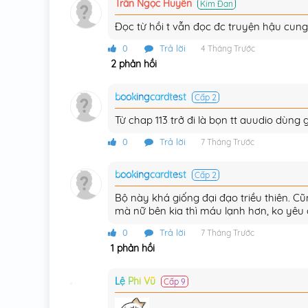
Trần Ngọc Huyền
Kim Đan
Chương 212
Đọc từ hồi t vẫn đọc đc truyện hậu cun
Chương 211
0
Trả lời
4 Tháng Trước
2 phản hồi
Chương 210
Chương 209
bookingcardtest
Cấp 2
Từ chap 113 trở đi là bọn tt auudio dùng
Chương 208
0
Trả lời
7 Tháng Trước
Chương 207
bookingcardtest
Cấp 2
Chương 206
Bộ này khá giống đại đạo triều thiên. Cũ
Chương 205
mà nữ bên kia thì máu lạnh hơn, ko yêu
Chương 204
0
Trả lời
7 Tháng Trước
1 phản hồi
Chương 203
Lệ Phi Vũ
Cấp 9
Chương 202