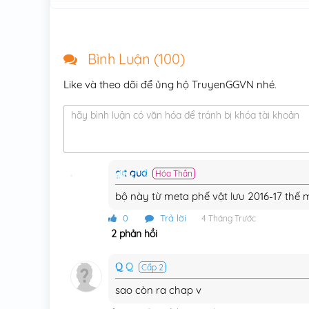
Chương 235
Chương 234
Bình Luận (
100
)
Chương 233
Like và theo dõi để ủng hộ TruyenGGVN nhé.
Chương 232
hãy bình luận có văn hóa để tránh bị khóa tài khoản
Chương 231
Chương 230
git gud
Hóa Thần
Chương 229
bộ này từ meta phế vật lưu 2016-17 thế 
Chương 228
0
Trả lời
4 Tháng Trước
Chương 227
2 phản hồi
Chương 226
Q Q
Cấp 2
Chương 225
sao còn ra chap v