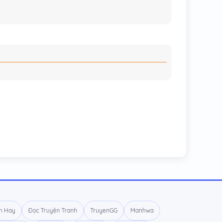
13/11/2022
13/11/2022
13/11/2022
27/04/2022
26/04/2022
24/04/2022
20/04/2022
18/04/2022
16/04/2022
14/04/2022
06/04/2022
h Hay
Đọc Truyện Tranh
TruyenGG
Manhwa
02/04/2022