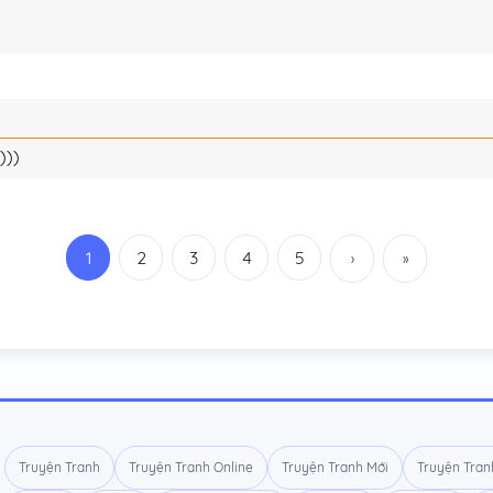
)))
1
2
3
4
5
›
»
Truyện Tranh
Truyện Tranh Online
Truyện Tranh Mới
Truyện Tran