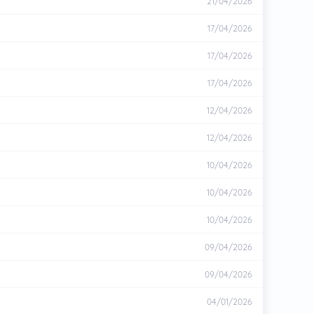
21/04/2026
17/04/2026
17/04/2026
n lần nữa. Từ đó, bộ truyện kéo người đọc vào một
17/04/2026
ào câu chuyện với tư cách đồ đệ, và cũng từ mối quan
anhua này vì thế không chỉ có chất huyền huyễn, mà
12/04/2026
12/04/2026
10/04/2026
 của Thẩm Chấn Y. Nhân vật này gần như luôn đứng yên
, mối quan hệ giữa Thẩm Chấn Y và Sở Hỏa La cũng làm
10/04/2026
uanh Vạn Tàng Kiếm Kinh và con đường hỏi kiếm của
10/04/2026
09/04/2026
09/04/2026
04/01/2026