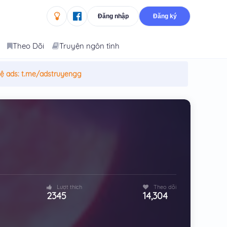
Đăng nhập
Đăng ký
Theo Dõi
Truyện ngôn tình
hệ ads:
t.me/adstruyengg
Lượt thích
Theo dõi
2345
14,304