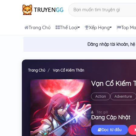
Trang Chủ
Thể Loại
Xếp Hạng
Top M
Đăng nhập tài khoản, hệ
Trang Chủ
Vạn Cổ Kiếm Thần
Vạn Cổ Kiếm 
Action
Adventure
Tác giả
Đang Cập Nhật
Đọc từ đầu