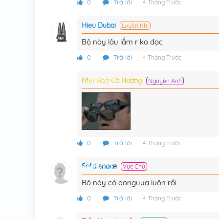
Chương 224
0
Trả lời
4 Tháng Trước
Chương 223
Hieu Dubai
Luyện Khí
Chương 222
Bộ này lâu lắm r ko đọc
0
Trả lời
Chương 221
4 Tháng Trước
Chương 220
Như Hoa Cô Nương
Nguyên Anh
Chương 219
Chương 218
Chương 217
0
Trả lời
4 Tháng Trước
Chương 216
Solid snake
Vực Chủ
Chương 215
Bộ này có donguua luôn rồi
Chương 214
0
Trả lời
4 Tháng Trước
Chương 213