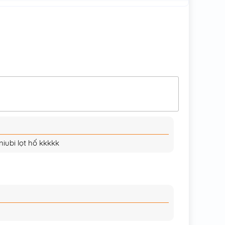
04/01/2026
04/01/2026
04/01/2026
04/01/2026
04/01/2026
26/12/2025
26/12/2025
iubi lọt hố kkkkk
26/12/2025
26/12/2025
26/12/2025
26/12/2025