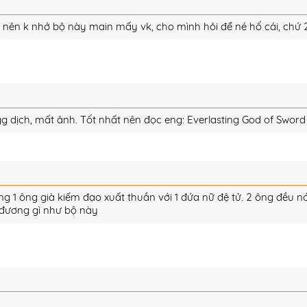
g nên k nhớ bộ này main mấy vk, cho mình hỏi để né hố cái, chứ
 gg dịch, mất ảnh. Tốt nhất nên đọc eng: Everlasting God of Sword
ng 1 ông già kiếm đạo xuất thuần với 1 đứa nữ đệ tử. 2 ông đều 
 đương gì như bộ này