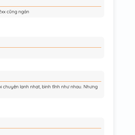
19/12/2025
 2xx cũng ngán
19/12/2025
19/12/2025
19/12/2025
15/12/2022
20/11/2022
20/11/2022
nói chuyện lạnh nhạt, bình tĩnh như nhau. Nhưng
20/11/2022
20/11/2022
15/11/2022
15/11/2022