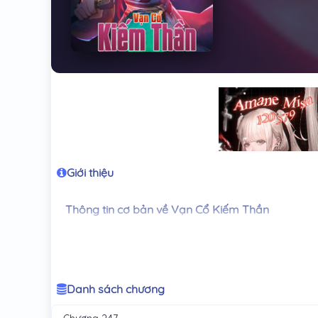
Giới thiệu
Thông tin cơ bản về Vạn Cổ Kiếm Thần
Tên gốc: 万古剑神
Tên tiếng Anh: Đang cập nhật
Tên gọi khác: Wangu Jianshen
Tác giả nguyên tác: Mông Bạch (蒙白)
Danh sách chương
Thể loại: Đông phương huyền huyễn