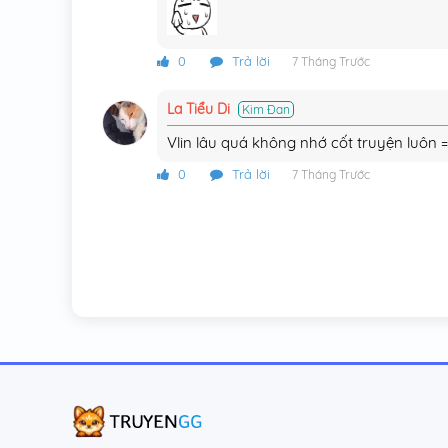
Chương 201
Chương 200
0
Trả lời
7 Tháng Trước
Chương 199
La Tiểu Di
Kim Đan
Chương 198
Vlin lâu quá không nhớ cốt truyện luôn =
Chương 197
0
Trả lời
7 Tháng Trước
Chương 196
Chương 195
Chương 194
Chương 193
Chương 192
Chương 191
Chương 190