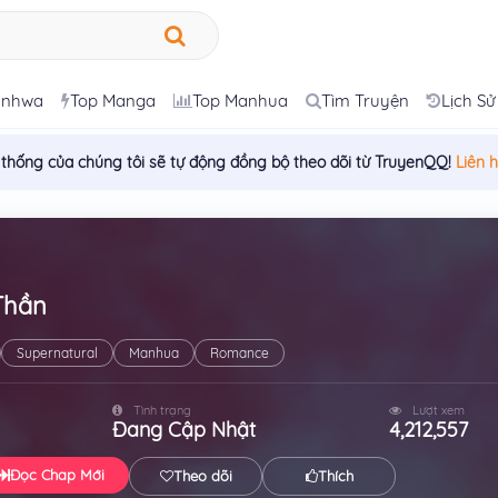
anhwa
Top Manga
Top Manhua
Tìm Truyện
Lịch Sử
 thống của chúng tôi sẽ tự động đồng bộ theo dõi từ TruyenQQ!
Liên 
Thần
Supernatural
Manhua
Romance
Tình trạng
Lượt xem
Đang Cập Nhật
4,212,557
Đọc Chap Mới
Theo dõi
Thích