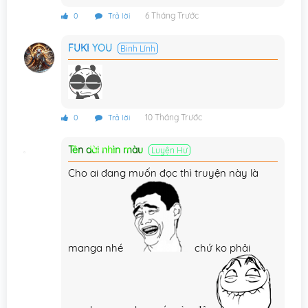
Chương 105
04/05/2025
6 Tháng Trước
0
Trả lời
Chương 104
29/03/2025
FUKI YOU
Binh Lính
Chương 103
21/03/2025
Chương 102
13/02/2025
Chương 101
13/02/2025
10 Tháng Trước
0
Trả lời
Chương 100
13/07/2024
Tên dài nhìn màu
Luyện Hư
Chương 99
10/06/2024
Cho ai đang muốn đọc thì truyện này là
Chương 98
17/05/2024
Chương 97
02/05/2024
manga nhé
chứ ko phải
Chương 96
17/03/2024
Chương 95
03/03/2024
Chương 94
04/02/2024