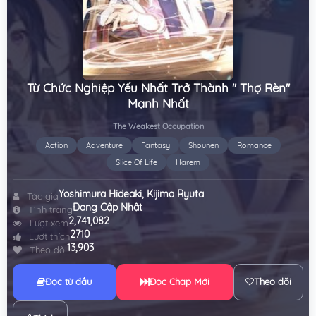
Từ Chức Nghiệp Yếu Nhất Trở Thành '' Thợ Rèn''
Mạnh Nhất
The Weakest Occupation
Action
Adventure
Fantasy
Shounen
Romance
Slice Of Life
Harem
Yoshimura Hideaki
,
Kijima Ryuta
Tác giả
Đang Cập Nhật
Tình trạng
2,741,082
Lượt xem
2710
Lượt thích
13,903
Theo dõi
Đọc từ đầu
Đọc Chap Mới
Theo dõi