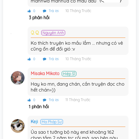
manhwa manhua có màu đâu
Chương 93
22/01/2024
10 Tháng Trước
0
Trả lời
3 phản hồi
Chương 92
06/01/2024
Q Q
Nguyên Anh
Chương 91
02/01/2024
Ko thích truyện ko mầu lắm ... nhưng có vẻ
Chương 90
20/12/2023
cũng ổn để đổi gió :v
Chương 89
10/12/2023
10 Tháng Trước
0
Trả lời
Chương 88
01/12/2023
Misaka Mikoto
Hiệp Sĩ
Chương 87
28/11/2023
Hay ko mn, đang chán, cần truyện đọc cho
hết chán=))
Chương 86
21/11/2023
11 Tháng Trước
0
Trả lời
1 phản hồi
Chương 85
14/11/2023
Chương 84
19/10/2023
Keji
Ma Pháp Sư
Chương 83
15/10/2023
Ủa sao t tưởng bộ này end khoảng 162
chap tầm 2 năm trc rồi mà, sao bên này