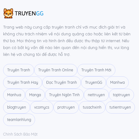
Chương 59
17/11/2022
Chương 58
10/11/2022
Trang web này cung cấp truyện tranh chỉ với mục đích giải trí và
Chương 57
08/11/2022
không chịu trách nhiệm về nội dung quảng cáo hoặc liên kết từ bên
Chương 56
thứ ba. Mọi thông tin và hình ảnh đều được thu thập từ internet. Nếu
30/10/2022
bạn có bất kỳ vấn đề nào liên quan đến nội dung hiển thị, vui lòng
Chương 55
22/10/2022
liên hệ với chúng tôi để được hỗ trợ.
Chương 54
08/10/2022
Truyện Tranh
Truyện Tranh Online
Truyện Tranh Mới
Chương 53
03/10/2022
Truyện Tranh Hay
Đọc Truyện Tranh
TruyenGG
Manhwa
Chương 52
23/09/2022
Manhua
Manga
Truyện Ngôn Tình
nettruyen
toptruyen
Chương 51
15/09/2022
blogtruyen
vcomycs
protruyen
tusachxinh
tutientruyen
Chương 50
05/09/2022
teamlanhlung
Chương 49
12/08/2022
Chính Sách Bảo Mật
Chương 48
14/07/2022