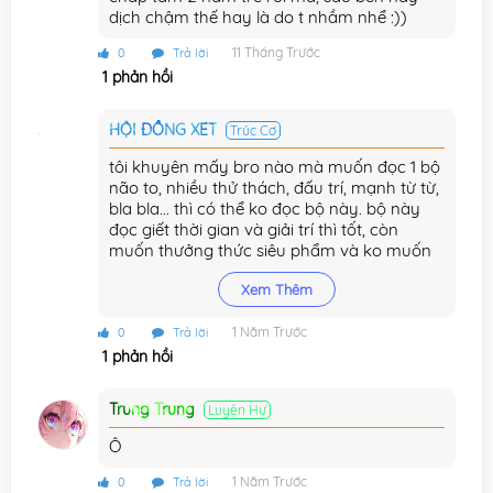
Chương 82
dịch chậm thế hay là do t nhầm nhể :))
12/10/2023
11 Tháng Trước
0
Trả lời
Chương 81
23/09/2023
1 phản hồi
Chương 80
16/09/2023
HỘI ĐỒNG XÉT
Trúc Cơ
Chương 79
08/09/2023
tôi khuyên mấy bro nào mà muốn đọc 1 bộ
Chương 78
não to, nhiều thử thách, đấu trí, mạnh từ từ,
31/08/2023
bla bla... thì có thể ko đọc bộ này. bộ này
đọc giết thời gian và giải trí thì tốt, còn
Chương 77
20/08/2023
muốn thưởng thức siêu phẩm và ko muốn
thát vọng thì tìm bộ khác mà đọc nhé
Chương 76
17/08/2023
Xem Thêm
Chương 75
12/08/2023
1 Năm Trước
0
Trả lời
1 phản hồi
Chương 74
05/08/2023
.
Chương 73
22/07/2023
Trung Trung
Luyện Hư
Chương 72
Ô
24/06/2023
1 Năm Trước
0
Trả lời
Chương 71
06/06/2023