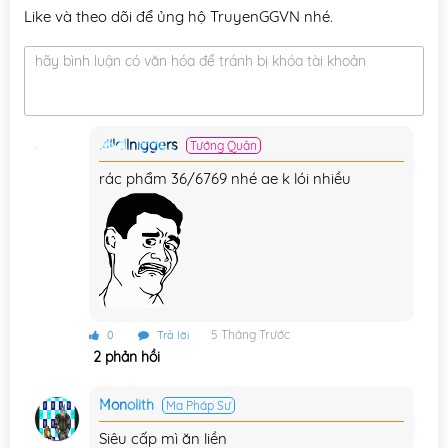
Like và theo dõi để ủng hộ TruyenGGVN nhé.
Chương 116
20/09/2025
hãy bình luận có văn hóa để tránh bị khóa tài khoản
Chương 115
12/09/2025
Chương 114
05/09/2025
killallniggers
Tướng Quân
Chương 113
29/08/2025
rác phẩm 36/6769 nhé ae k lói nhiều
Chương 112
22/08/2025
Chương 111
15/08/2025
Chương 110
08/08/2025
Chương 109
01/08/2025
5 Tháng Trước
0
Trả lời
Chương 108
23/05/2025
2 phản hồi
Chương 107
23/05/2025
Monolith
Ma Pháp Sư
Chương 106
04/05/2025
Siêu cấp mì ăn liền