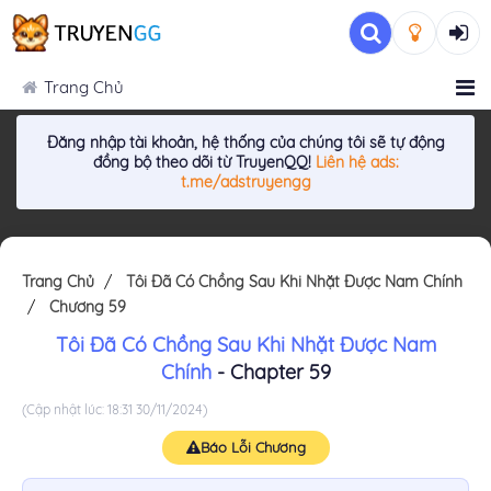
Trang Chủ
Đăng nhập tài khoản, hệ thống của chúng tôi sẽ tự động
đồng bộ theo dõi từ TruyenQQ!
Liên hệ ads:
t.me/adstruyengg
Trang Chủ
Tôi Đã Có Chồng Sau Khi Nhặt Được Nam Chính
Chương 59
Tôi Đã Có Chồng Sau Khi Nhặt Được Nam
Chính
- Chapter 59
(Cập nhật lúc: 18:31 30/11/2024)
Báo Lỗi Chương