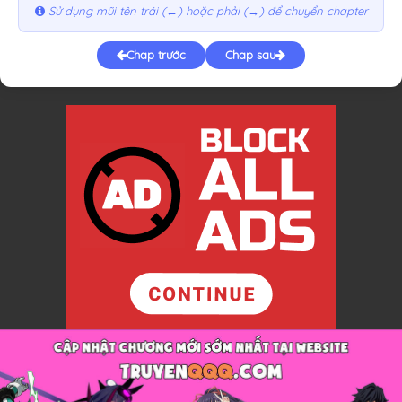
Sử dụng mũi tên trái (←) hoặc phải (→) để chuyển chapter
Chap trước
Chap sau