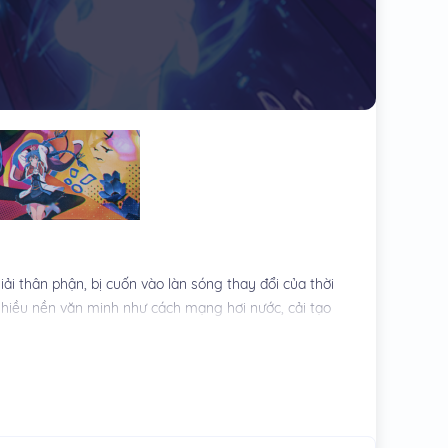
i thân phận, bị cuốn vào làn sóng thay đổi của thời
hiều nền văn minh như cách mạng hơi nước, cải tạo
. Thế giới quan kết hợp thiết lập Warhammer thời
n xen.