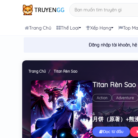
Trang Chủ
Thể Loại
Xếp Hạng
Top M
Đăng nhập tài khoản, hệ
Trang Chủ
Titan Rèn Sao
Titan Rèn Sao
Action
Adventure
Tác giả
月饼（原著）+熊
Đọc từ đầu