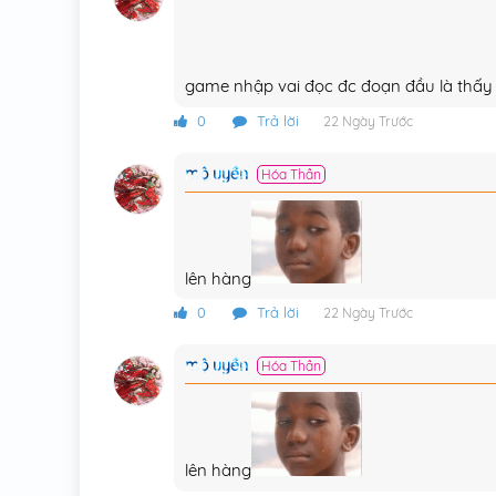
game nhập vai đọc đc đoạn đầu là thấy 
0
Trả lời
22 Ngày Trước
mộ uyển
Hóa Thần
lên hàng
0
Trả lời
22 Ngày Trước
mộ uyển
Hóa Thần
lên hàng