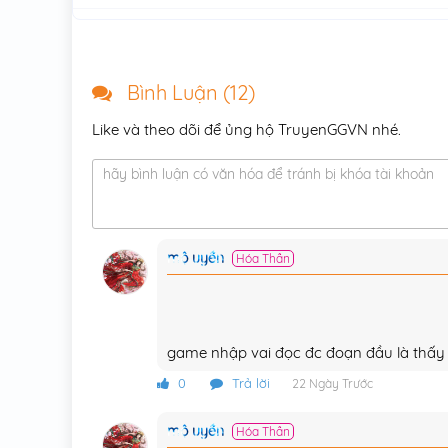
Chương 10
Chương 9
Bình Luận (
12
)
Chương 8
Like và theo dõi để ủng hộ TruyenGGVN nhé.
Chương 7
hãy bình luận có văn hóa để tránh bị khóa tài khoản
Chương 6
Chương 5
mộ uyển
Hóa Thần
Chương 4
Chương 3
Chương 2
game nhập vai đọc đc đoạn đầu là thấy 
Chương 1
0
Trả lời
22 Ngày Trước
mộ uyển
Hóa Thần