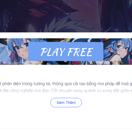
phản diện trong tương lai, thông qua cải tạo bằng ma pháp để hoá giả
i đại công nghiệp ma đạo. Cốt chuyện xoay quanh sự xung đột giữa n
xen các mạch truyện ngầm như tà thần xâm lấn và thăm dò đại lục mới
Xem Thêm
nh tiến hóa văn minh khi chủ nghĩa hơi nước và nghi thức chú thuật đa