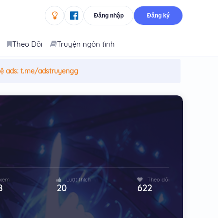
Đăng nhập
Đăng ký
Theo Dõi
Truyện ngôn tình
hệ ads:
t.me/adstruyengg
 xem
Lượt thích
Theo dõi
8
20
622