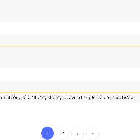
à mình ẳng láo. Nhưng không sao vì t đi trước nó cả chục bước
1
2
›
»