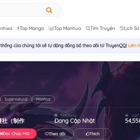
anhwa
Top Manga
Top Manhua
Tìm Truyện
Lịch Sử
 thống của chúng tôi sẽ tự động đồng bộ theo dõi từ TruyenQQ!
Liên 
Supernatural
Manhua
Tình trạng
Lượt
漫社（制作
Đang Cập Nhật
54,55
Đọc Chap Mới
Theo dõi
Thích