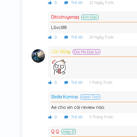
0
Trả lời
22 Ngày Trước
Ditcutruyenqq
Kim Đan
Lỏvcllllll
0
Trả lời
29 Ngày Trước
Côn Bằng
Đại Ma Đạo Sư
0
Trả lời
1 Tháng Trước
Stella Kamino
Hành Tinh
Ae cho xin cái review nào
0
Trả lời
3 Tháng Trước
Q Q
Hiệp Sĩ