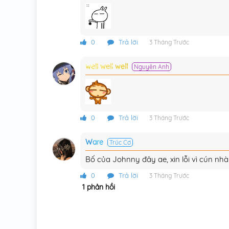
0
Trả lời
3 Tháng Trước
well well well
Nguyên Anh
0
Trả lời
3 Tháng Trước
Ware
Trúc Cơ
Bố của Johnny đây ae, xin lỗi vì cún nh
0
Trả lời
3 Tháng Trước
1 phản hồi