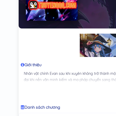
Giới thiệu
Nhân vật chính Evan sau khi xuyên không trở thành một 
đại khi nền văn minh kiếm và ma pháp chuyển sang thờ
chú thuật, sự phục hưng của tộc rồng,… đồng thời đan 
trung cổ cùng yếu tố cơ giáp siêu cấp, thể hiện bức tra
Danh sách chương