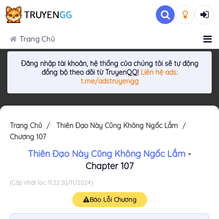
Trang Chủ
Đăng nhập tài khoản, hệ thống của chúng tôi sẽ tự động
đồng bộ theo dõi từ TruyenQQ!
Liên hệ ads:
t.me/adstruyengg
Trang Chủ
Thiên Đạo Này Cũng Không Ngốc Lắm
Chương 107
Thiên Đạo Này Cũng Không Ngốc Lắm
-
Chapter 107
(Cập nhật lúc: 11:22 30/11/2024)
Báo Lỗi Chương