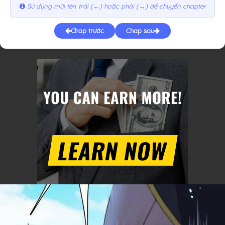
Sử dụng mũi tên trái (←) hoặc phải (→) để chuyển chapter
Chap trước
Chap sau