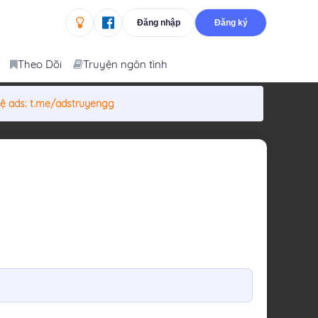
Đăng nhập
Đăng ký
Theo Dõi
Truyện ngôn tình
hệ ads:
t.me/adstruyengg