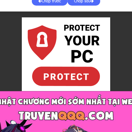
Chap trước
Chap sau