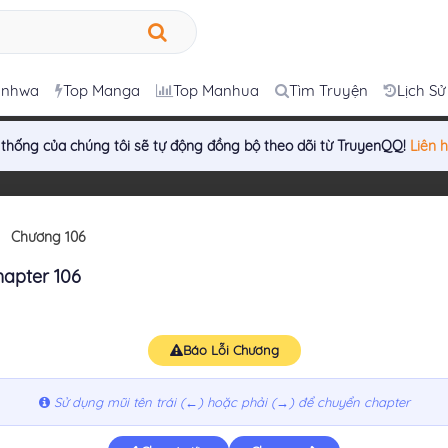
anhwa
Top Manga
Top Manhua
Tìm Truyện
Lịch Sử
 thống của chúng tôi sẽ tự động đồng bộ theo dõi từ TruyenQQ!
Liên 
Chương 106
hapter 106
Báo Lỗi Chương
Sử dụng mũi tên trái (←) hoặc phải (→) để chuyển chapter