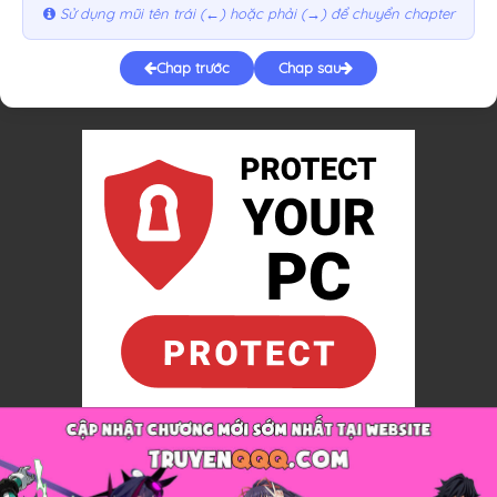
Sử dụng mũi tên trái (←) hoặc phải (→) để chuyển chapter
Chap trước
Chap sau