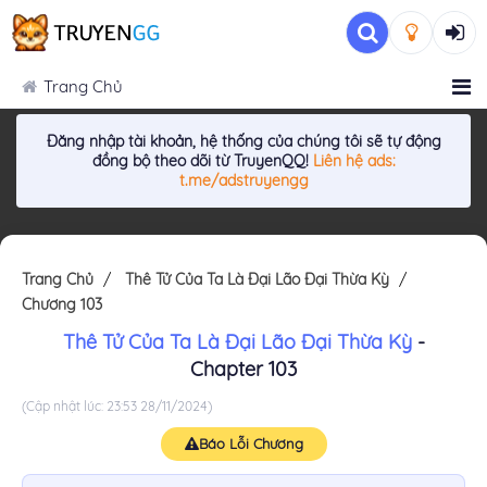
Trang Chủ
Đăng nhập tài khoản, hệ thống của chúng tôi sẽ tự động
đồng bộ theo dõi từ TruyenQQ!
Liên hệ ads:
t.me/adstruyengg
Trang Chủ
Thê Tử Của Ta Là Đại Lão Đại Thừa Kỳ
Chương 103
Thê Tử Của Ta Là Đại Lão Đại Thừa Kỳ
-
Chapter 103
(Cập nhật lúc: 23:53 28/11/2024)
Báo Lỗi Chương