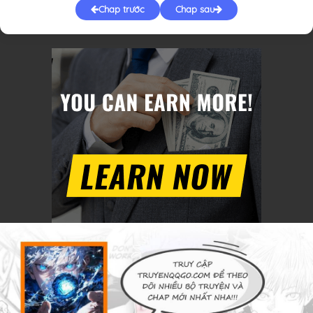
Chap trước
Chap sau