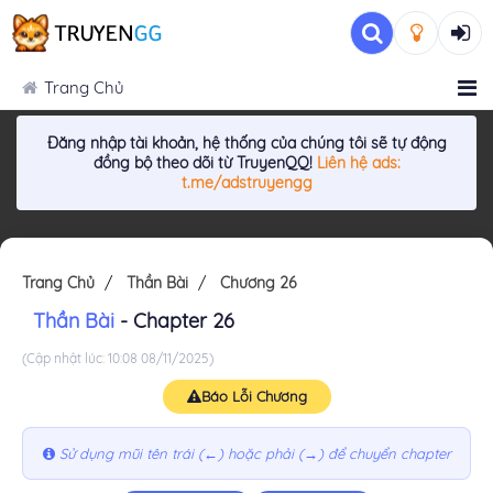
Trang Chủ
Đăng nhập tài khoản, hệ thống của chúng tôi sẽ tự động
đồng bộ theo dõi từ TruyenQQ!
Liên hệ ads:
t.me/adstruyengg
Trang Chủ
Thần Bài
Chương 26
Thần Bài
- Chapter 26
(Cập nhật lúc: 10:08 08/11/2025)
Báo Lỗi Chương
Sử dụng mũi tên trái (←) hoặc phải (→) để chuyển chapter