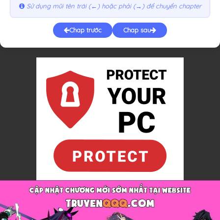
Sử dụng mũi tên trái (←) hoặc phải (→) để chuyển chapter
Chap trước
Chap sau