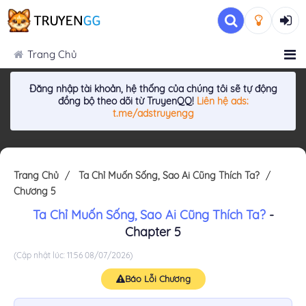
Trang Chủ
Đăng nhập tài khoản, hệ thống của chúng tôi sẽ tự động
đồng bộ theo dõi từ TruyenQQ!
Liên hệ ads:
t.me/adstruyengg
Trang Chủ
Ta Chỉ Muốn Sống, Sao Ai Cũng Thích Ta?
Chương 5
Ta Chỉ Muốn Sống, Sao Ai Cũng Thích Ta?
-
Chapter 5
(Cập nhật lúc: 11:56 08/07/2026)
Báo Lỗi Chương