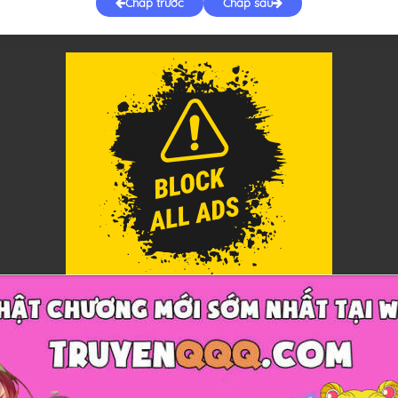
Chap trước
Chap sau