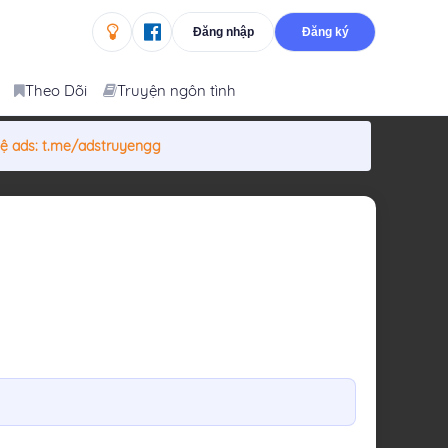
Đăng nhập
Đăng ký
Theo Dõi
Truyện ngôn tình
hệ ads:
t.me/adstruyengg