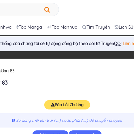
anhwa
Top Manga
Top Manhua
Tìm Truyện
Lịch Sử
 thống của chúng tôi sẽ tự động đồng bộ theo dõi từ TruyenQQ!
Liên 
ương 83
 83
Báo Lỗi Chương
Sử dụng mũi tên trái (←) hoặc phải (→) để chuyển chapter