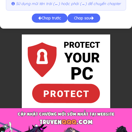
Sử dụng mũi tên trái (←) hoặc phải (→) để chuyển chapter
Chap trước
Chap sau