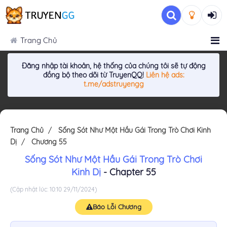
Trang Chủ
Đăng nhập tài khoản, hệ thống của chúng tôi sẽ tự động
đồng bộ theo dõi từ TruyenQQ!
Liên hệ ads:
t.me/adstruyengg
Trang Chủ
Sống Sót Như Một Hầu Gái Trong Trò Chơi Kinh
Dị
Chương 55
Sống Sót Như Một Hầu Gái Trong Trò Chơi
Kinh Dị
- Chapter 55
(Cập nhật lúc: 10:10 29/11/2024)
Báo Lỗi Chương