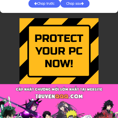
Chap trước
Chap sau