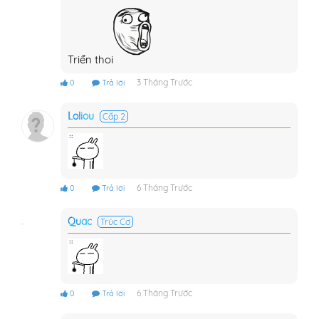
Triển thoi
3 Tháng Trước
0
Trả lời
Loliou
Cấp 2
6 Tháng Trước
0
Trả lời
Quac
Trúc Cơ
6 Tháng Trước
0
Trả lời