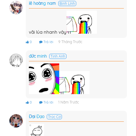
lê hoàng nam
Binh Lính
vãi lúa nhanh vậy
9 Tháng Trước
0
Trả lời
đức minh
Tinh Anh
1 Năm Trước
0
Trả lời
Đại Đạo
Trúc Cơ