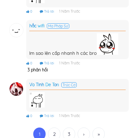
1 Năm Trước
0
Trả lời
hắc wifi
Ma Pháp Sư
lm sao lên cấp nhanh h các bro
1 Năm Trước
0
Trả lời
3 phản hồi
Vo Tinh De Ton
Trúc Cơ
1 Năm Trước
0
Trả lời
1
2
3
›
»