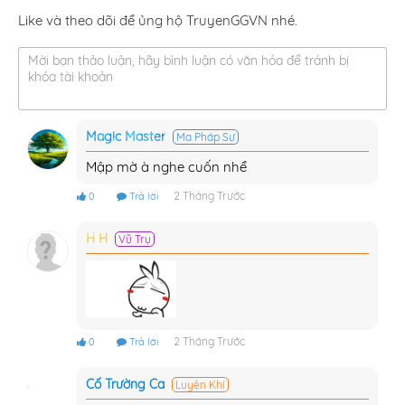
Like và theo dõi để ủng hộ TruyenGGVN nhé.
Mời bạn thảo luận, hãy bình luận có văn hóa để tránh bị
khóa tài khoản
Magic Master
Ma Pháp Sư
Mập mờ à nghe cuốn nhể
2 Tháng Trước
0
Trả lời
H H
Vũ Trụ
2 Tháng Trước
0
Trả lời
Cố Trường Ca
Luyện Khí