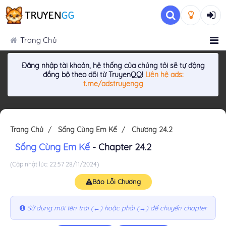
Trang Chủ
Đăng nhập tài khoản, hệ thống của chúng tôi sẽ tự động
đồng bộ theo dõi từ TruyenQQ!
Liên hệ ads:
t.me/adstruyengg
Trang Chủ
Sống Cùng Em Kế
Chương 24.2
Sống Cùng Em Kế
- Chapter 24.2
(Cập nhật lúc: 22:57 28/11/2024)
Báo Lỗi Chương
Sử dụng mũi tên trái (←) hoặc phải (→) để chuyển chapter