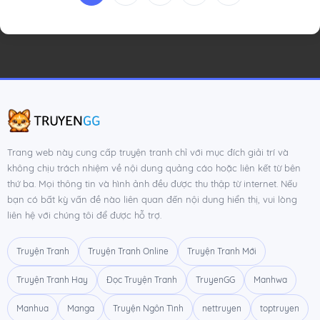
Trang web này cung cấp truyện tranh chỉ với mục đích giải trí và
không chịu trách nhiệm về nội dung quảng cáo hoặc liên kết từ bên
thứ ba. Mọi thông tin và hình ảnh đều được thu thập từ internet. Nếu
bạn có bất kỳ vấn đề nào liên quan đến nội dung hiển thị, vui lòng
liên hệ với chúng tôi để được hỗ trợ.
Truyện Tranh
Truyện Tranh Online
Truyện Tranh Mới
Truyện Tranh Hay
Đọc Truyện Tranh
TruyenGG
Manhwa
Manhua
Manga
Truyện Ngôn Tình
nettruyen
toptruyen