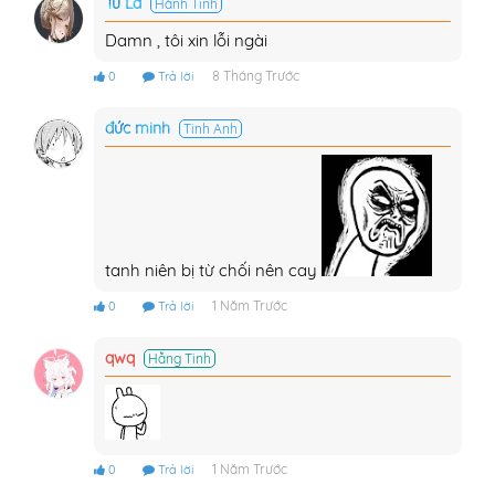
Tu La
Hành Tinh
Damn , tôi xin lỗi ngài
8 Tháng Trước
0
Trả lời
đức minh
Tinh Anh
tanh niên bị từ chối nên cay
1 Năm Trước
0
Trả lời
qwq
Hằng Tinh
1 Năm Trước
0
Trả lời