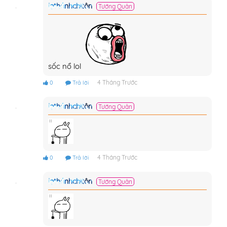
lọthánhchítôn
Tướng Quân
sốc nổ lol
4 Tháng Trước
0
Trả lời
lọthánhchítôn
Tướng Quân
4 Tháng Trước
0
Trả lời
lọthánhchítôn
Tướng Quân