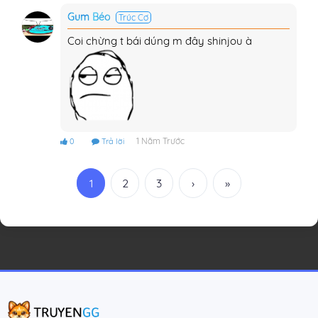
Gum Béo
Trúc Cơ
Coi chừng t bái dúng m đây shinjou à
1 Năm Trước
0
Trả lời
1
2
3
›
»