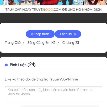
Chap trước
Chap sau
Trang Chủ
Sống Cùng Em Kế
Chương 23
24
Bình Luận (
)
Like và theo dõi để ủng hộ TruyenGGVN nhé.
Mời bạn thảo luận, hãy bình luận có văn hóa để tránh bị
khóa tài khoản