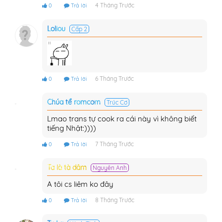
4 Tháng Trước
0
Trả lời
Loliou
Cấp 2
6 Tháng Trước
0
Trả lời
Chúa tể romcom
Trúc Cơ
Lmao trans tự cook ra cái này vì không biết
tiếng Nhật:))))
7 Tháng Trước
0
Trả lời
Ta là tà dâm
Nguyên Anh
A tôi cs liêm ko đây
8 Tháng Trước
0
Trả lời