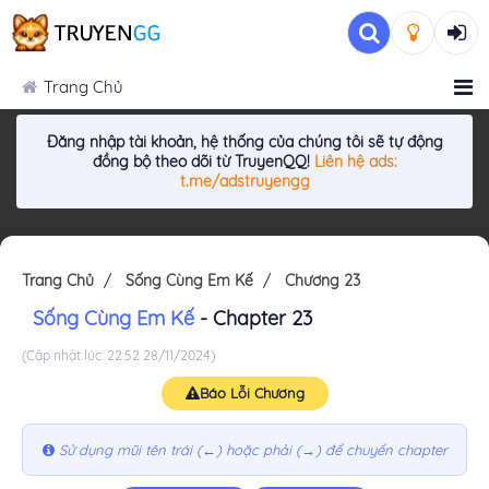
Trang Chủ
Đăng nhập tài khoản, hệ thống của chúng tôi sẽ tự động
đồng bộ theo dõi từ TruyenQQ!
Liên hệ ads:
t.me/adstruyengg
Trang Chủ
Sống Cùng Em Kế
Chương 23
Sống Cùng Em Kế
- Chapter 23
(Cập nhật lúc: 22:52 28/11/2024)
Báo Lỗi Chương
Sử dụng mũi tên trái (←) hoặc phải (→) để chuyển chapter