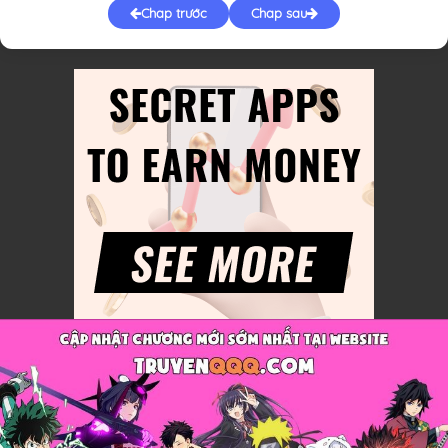
Chap trước
Chap sau