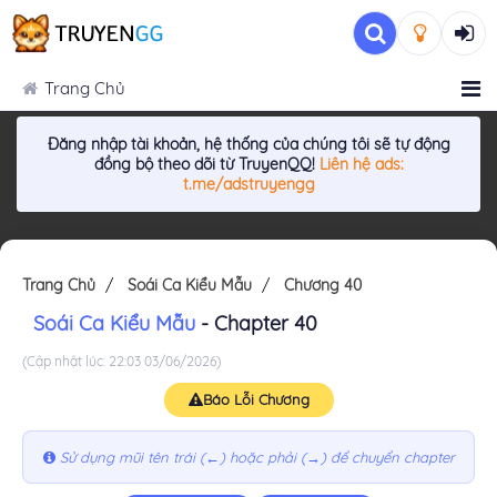
Trang Chủ
Đăng nhập tài khoản, hệ thống của chúng tôi sẽ tự động
đồng bộ theo dõi từ TruyenQQ!
Liên hệ ads:
t.me/adstruyengg
Trang Chủ
Soái Ca Kiểu Mẫu
Chương 40
Soái Ca Kiểu Mẫu
- Chapter 40
(Cập nhật lúc: 22:03 03/06/2026)
Báo Lỗi Chương
Sử dụng mũi tên trái (←) hoặc phải (→) để chuyển chapter