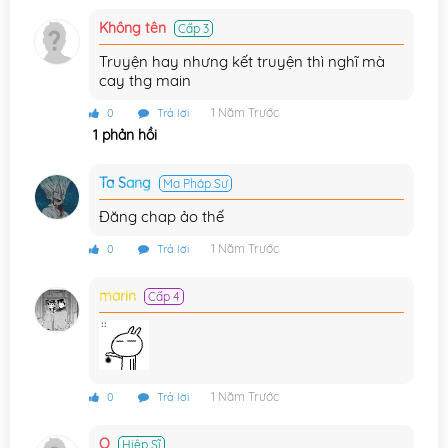
Không tên
Cấp 3
Chương 217
11/11/2025
Truyện hay nhưng kết truyện thì nghĩ mà
Chương 216
17/08/2025
cay thg main
Chương 215
1 Năm Trước
11/08/2025
0
Trả lời
1 phản hồi
Chương 214
07/07/2025
Ta Sang
Ma Pháp Sư
Chương 213
30/05/2025
Đăng chap ảo thế
Chương 212
06/05/2025
1 Năm Trước
0
Trả lời
Chương 211
14/03/2025
marin
Cấp 4
Chương 210
22/02/2025
Chương 209
29/01/2025
Chương 208
16/01/2025
1 Năm Trước
0
Trả lời
Chương 207
12/12/2024
Q
Hiệp Sĩ