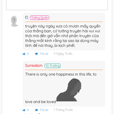
Chương 239
24/06/2026
Q
Tướng Quân
Chương 238
17/06/2026
truyện này ngày xưa có mượn mấy quyển
Chương 237
15/06/2026
của thằng bạn, cứ tưởng truyện hài vui vui
thôi mà đến giờ vẫn nhớ phần truyện của
Chương 236
14/06/2026
thằng mắt kính rằng tại sao lại dùng máy
tính để nói thay, bi kịch phết.
Chương 235
14/06/2026
9 Ngày Trước
0
Trả lời
Chương 234
13/06/2026
Surrealism
Tù Trưởng
Chương 233
03/06/2026
There is only one happiness in this life, to
Chương 232
30/05/2026
Chương 231
30/05/2026
Chương 230
03/05/2026
love and be loved
Chương 229
02/05/2026
1 Tháng Trước
0
Trả lời