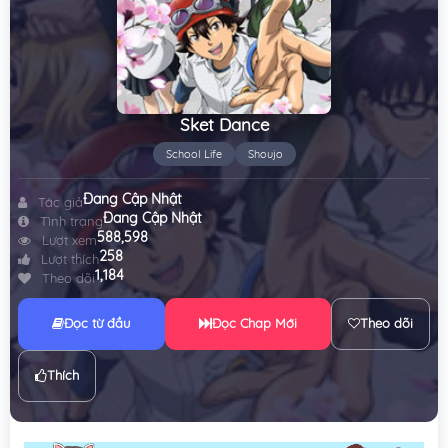
Sket Dance
School Life
Shoujo
Đang Cập Nhật
Tác giả
Đang Cập Nhật
Tình trạng
588,598
Lượt xem
258
Lượt thích
1,184
Theo dõi
Đọc từ đầu
Đọc Chap Mới
Theo dõi
Thích