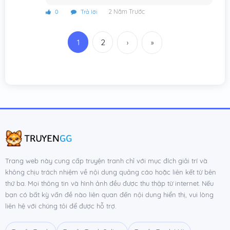
2 Năm Trước
0
Trả lời
Chương 195
29/09/2024
Chương 194
29/09/2024
1
2
›
»
Chương 193
29/09/2024
Chương 192
29/09/2024
Chương 191
29/09/2024
Chương 190
29/09/2024
Chương 189
29/09/2024
Chương 188
29/09/2024
Trang web này cung cấp truyện tranh chỉ với mục đích giải trí và
không chịu trách nhiệm về nội dung quảng cáo hoặc liên kết từ bên
Chương 187
29/09/2024
thứ ba. Mọi thông tin và hình ảnh đều được thu thập từ internet. Nếu
bạn có bất kỳ vấn đề nào liên quan đến nội dung hiển thị, vui lòng
Chương 186
29/09/2024
liên hệ với chúng tôi để được hỗ trợ.
Chương 185
11/08/2024