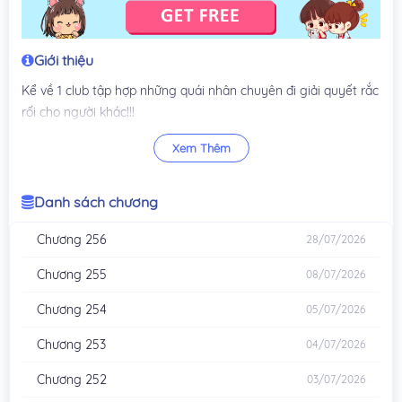
Giới thiệu
Kể về 1 club tập hợp những quái nhân chuyên đi giải quyết rắc
rối cho người khác!!!
1 manga hay và có ý nghĩa, xúc động nhưng không kém phần
Xem Thêm
hài hước
Danh sách chương
Chương 256
28/07/2026
Chương 255
08/07/2026
Chương 254
05/07/2026
Chương 253
04/07/2026
Chương 252
03/07/2026