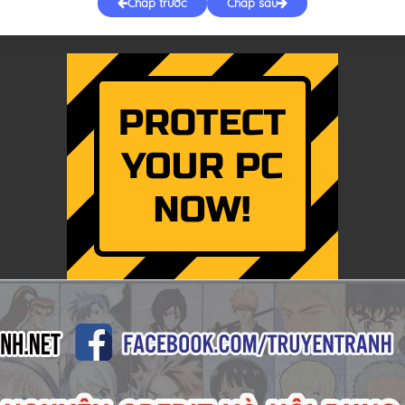
Chap trước
Chap sau