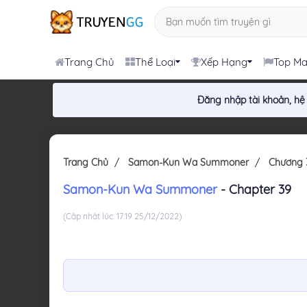
Trang Chủ
Thể Loại
Xếp Hạng
Top M
Đăng nhập tài khoản, hệ
Trang Chủ
Samon-Kun Wa Summoner
Chương 
Samon-Kun Wa Summoner
- Chapter 39
(Cập nhật lúc: 17:19 25/12/2022)