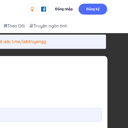
Đăng nhập
Đăng ký
Theo Dõi
Truyện ngôn tình
hệ ads:
t.me/adstruyengg