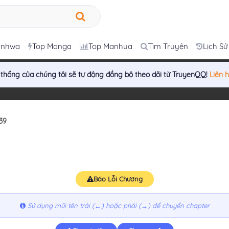
anhwa
Top Manga
Top Manhua
Tìm Truyện
Lịch Sử
 thống của chúng tôi sẽ tự động đồng bộ theo dõi từ TruyenQQ!
Liên 
39
Báo Lỗi Chương
Sử dụng mũi tên trái (←) hoặc phải (→) để chuyển chapter