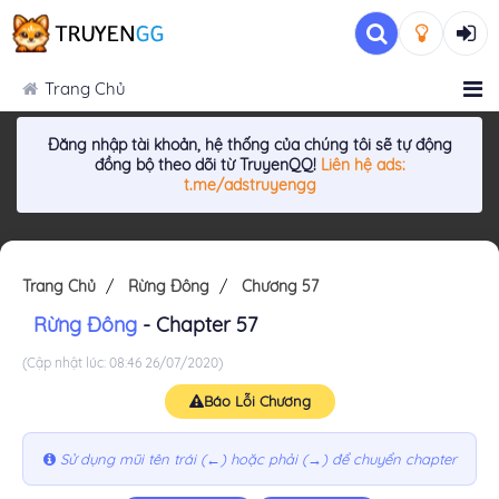
Trang Chủ
Đăng nhập tài khoản, hệ thống của chúng tôi sẽ tự động
đồng bộ theo dõi từ TruyenQQ!
Liên hệ ads:
t.me/adstruyengg
Trang Chủ
Rừng Đông
Chương 57
Rừng Đông
- Chapter 57
(Cập nhật lúc: 08:46 26/07/2020)
Báo Lỗi Chương
Sử dụng mũi tên trái (←) hoặc phải (→) để chuyển chapter