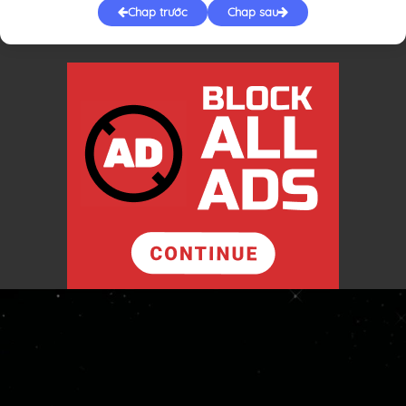
Chap trước
Chap sau