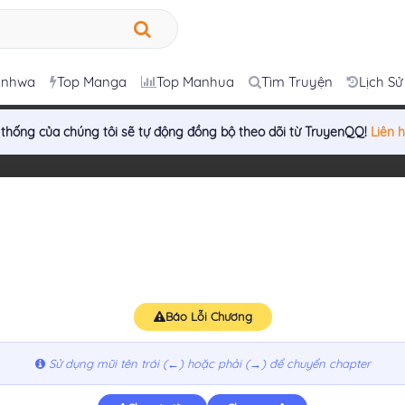
anhwa
Top Manga
Top Manhua
Tìm Truyện
Lịch Sử
 thống của chúng tôi sẽ tự động đồng bộ theo dõi từ TruyenQQ!
Liên 
Báo Lỗi Chương
Sử dụng mũi tên trái (←) hoặc phải (→) để chuyển chapter