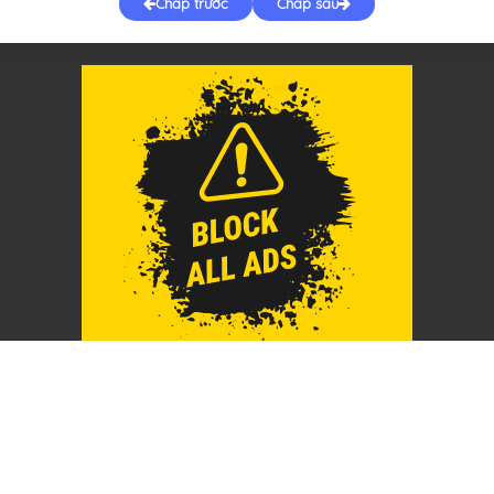
Chap trước
Chap sau