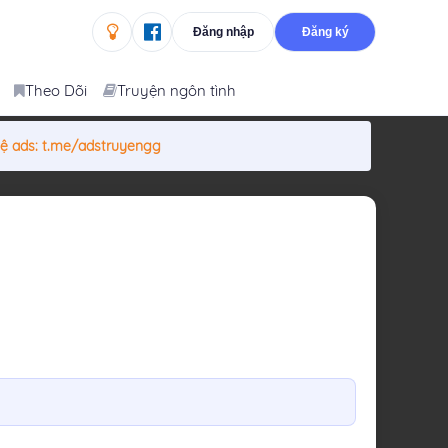
Đăng nhập
Đăng ký
Theo Dõi
Truyện ngôn tình
hệ ads:
t.me/adstruyengg