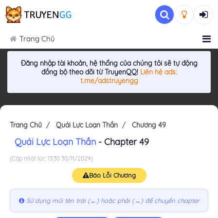
Trang Chủ
Đăng nhập tài khoản, hệ thống của chúng tôi sẽ tự động
đồng bộ theo dõi từ TruyenQQ!
Liên hệ ads:
t.me/adstruyengg
Trang Chủ
Quái Lực Loạn Thần
Chương 49
Quái Lực Loạn Thần
- Chapter 49
(Cập nhật lúc: 13:30 30/11/2024)
Báo Lỗi Chương
Sử dụng mũi tên trái (←) hoặc phải (→) để chuyển chapter