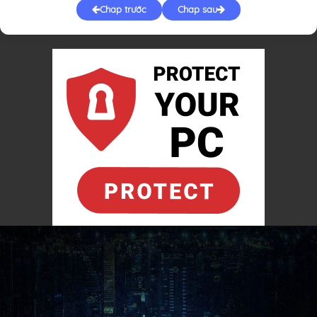
Chap trước
Chap sau