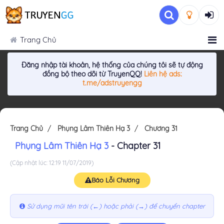
Trang Chủ
Đăng nhập tài khoản, hệ thống của chúng tôi sẽ tự động
đồng bộ theo dõi từ TruyenQQ!
Liên hệ ads:
t.me/adstruyengg
Trang Chủ
Phụng Lâm Thiên Hạ 3
Chương 31
Phụng Lâm Thiên Hạ 3
- Chapter 31
(Cập nhật lúc: 12:19 11/07/2019)
Báo Lỗi Chương
Sử dụng mũi tên trái (←) hoặc phải (→) để chuyển chapter