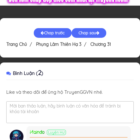
Chap trước
Chap sau
Trang Chủ
Phụng Lâm Thiên Hạ 3
Chương 31
2
Bình Luận (
)
Like và theo dõi để ủng hộ TruyenGGVN nhé.
Mời bạn thảo luận, hãy bình luận có văn hóa để tránh bị
khóa tài khoản
Maindo
Luyện Hư