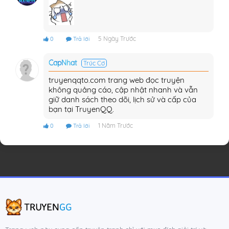
5 Ngày Trước
0
Trả lời
CapNhat
Trúc Cơ
truyenqqto.com trang web đọc truyện
không quảng cáo, cập nhật nhanh và vẫn
giữ danh sách theo dõi, lịch sử và cấp của
bạn tại TruyenQQ.
1 Năm Trước
0
Trả lời