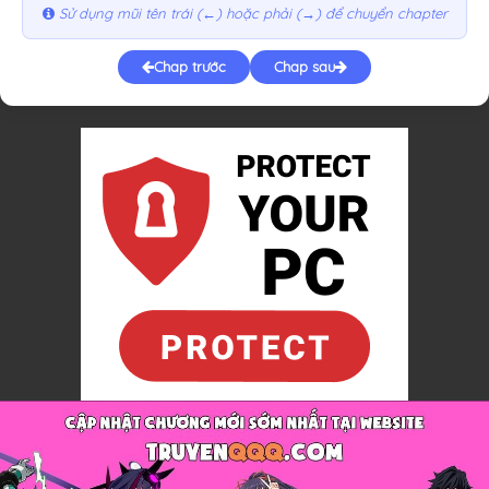
Sử dụng mũi tên trái (←) hoặc phải (→) để chuyển chapter
Chap trước
Chap sau