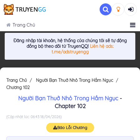
Trang Chủ
Đăng nhập tài khoản, hệ thống của chúng tôi sẽ tự động
đồng bộ theo dõi từ TruyenQQ!
Liên hệ ads:
t.me/adstruyengg
Trang Chủ
Người Bạn Thuở Nhỏ Trong Hầm Ngục
Chương 102
Người Bạn Thuở Nhỏ Trong Hầm Ngục
-
Chapter 102
(Cập nhật lúc: 06:43 18/04/2026)
Báo Lỗi Chương