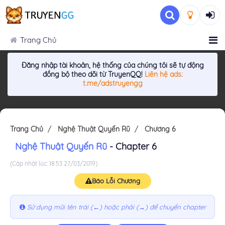
Trang Chủ
Đăng nhập tài khoản, hệ thống của chúng tôi sẽ tự động
đồng bộ theo dõi từ TruyenQQ!
Liên hệ ads:
t.me/adstruyengg
Trang Chủ
Nghệ Thuật Quyến Rũ
Chương 6
Nghệ Thuật Quyến Rũ
- Chapter 6
(Cập nhật lúc: 18:53 27/03/2019)
Báo Lỗi Chương
Sử dụng mũi tên trái (←) hoặc phải (→) để chuyển chapter