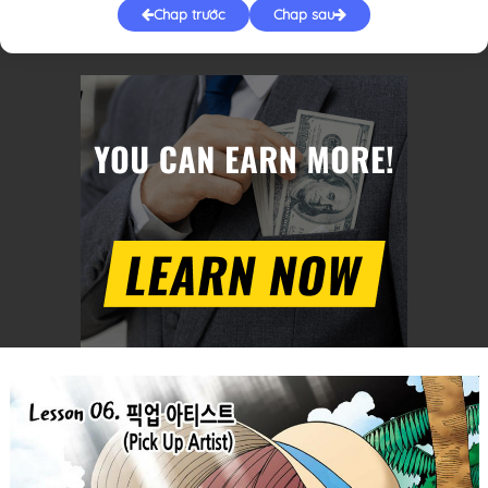
Chap trước
Chap sau