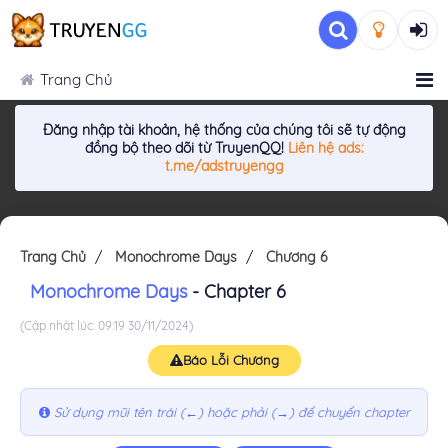
Trang Chủ
Đăng nhập tài khoản, hệ thống của chúng tôi sẽ tự động
đồng bộ theo dõi từ TruyenQQ!
Liên hệ ads:
t.me/adstruyengg
Trang Chủ
Monochrome Days
Chương 6
Monochrome Days
- Chapter 6
(Cập nhật lúc: 09:19 30/11/2024)
Báo Lỗi Chương
Sử dụng mũi tên trái (←) hoặc phải (→) để chuyển chapter