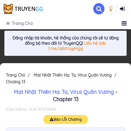
Trang Chủ
Đăng nhập tài khoản, hệ thống của chúng tôi sẽ tự động
đồng bộ theo dõi từ TruyenQQ!
Liên hệ ads:
t.me/adstruyengg
Trang Chủ
Mạt Nhật Thiên Hạ: Ta, Virus Quân Vương
Chương 13
Mạt Nhật Thiên Hạ: Ta, Virus Quân Vương
-
Chapter 13
(Cập nhật lúc: 10:26 31/12/2024)
Báo Lỗi Chương