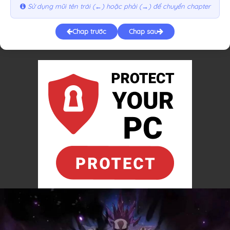
Sử dụng mũi tên trái (←) hoặc phải (→) để chuyển chapter
Chap trước
Chap sau