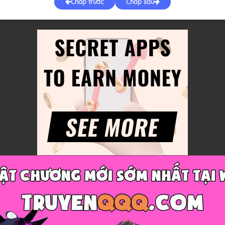
Chap trước
Chap sau