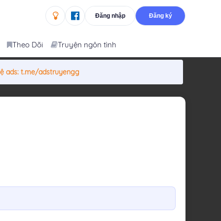
Đăng nhập
Đăng ký
Theo Dõi
Truyện ngôn tình
hệ ads:
t.me/adstruyengg