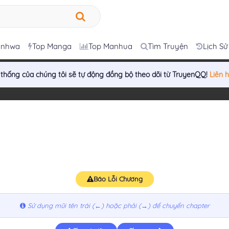
anhwa
Top Manga
Top Manhua
Tìm Truyện
Lịch Sử
 thống của chúng tôi sẽ tự động đồng bộ theo dõi từ TruyenQQ!
Liên 
Báo Lỗi Chương
Sử dụng mũi tên trái (←) hoặc phải (→) để chuyển chapter