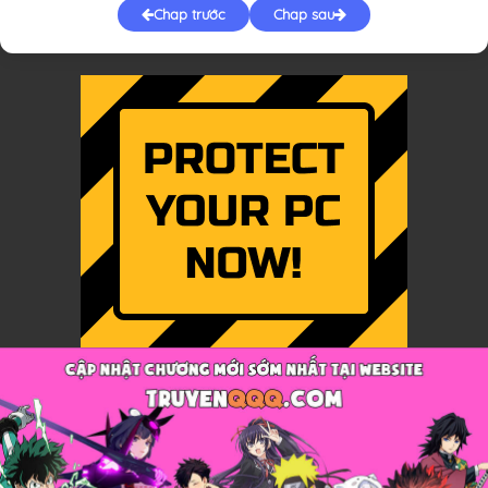
Chap trước
Chap sau