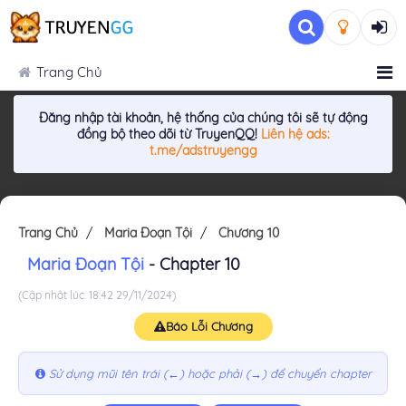
Trang Chủ
Đăng nhập tài khoản, hệ thống của chúng tôi sẽ tự động
đồng bộ theo dõi từ TruyenQQ!
Liên hệ ads:
t.me/adstruyengg
Trang Chủ
Maria Đoạn Tội
Chương 10
Maria Đoạn Tội
- Chapter 10
(Cập nhật lúc: 18:42 29/11/2024)
Báo Lỗi Chương
Sử dụng mũi tên trái (←) hoặc phải (→) để chuyển chapter