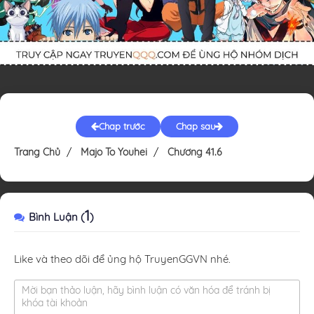
Chap trước
Chap sau
Trang Chủ
Majo To Youhei
Chương 41.6
1
Bình Luận (
)
Like và theo dõi để ủng hộ TruyenGGVN nhé.
Mời bạn thảo luận, hãy bình luận có văn hóa để tránh bị
khóa tài khoản