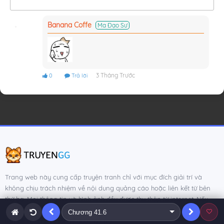
Banana Coffe
Ma Đạo Sư
3 Tháng Trước
0
Trả lời
Trang web này cung cấp truyện tranh chỉ với mục đích giải trí và
không chịu trách nhiệm về nội dung quảng cáo hoặc liên kết từ bên
thứ ba. Mọi thông tin và hình ảnh đều được thu thập từ internet. Nếu
bạn có bất kỳ vấn đề nào liên quan đến nội dung hiển thị, vui lòng
liên hệ với chúng tôi để được hỗ trợ.