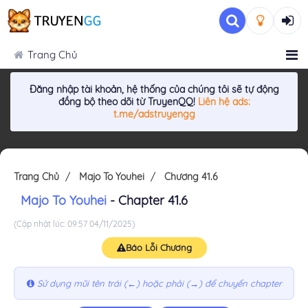
Trang Chủ
Đăng nhập tài khoản, hệ thống của chúng tôi sẽ tự động
đồng bộ theo dõi từ TruyenQQ!
Liên hệ ads:
t.me/adstruyengg
Trang Chủ
Majo To Youhei
Chương 41.6
Majo To Youhei
- Chapter 41.6
(Cập nhật lúc: 09:57 04/11/2025)
Báo Lỗi Chương
Sử dụng mũi tên trái (←) hoặc phải (→) để chuyển chapter