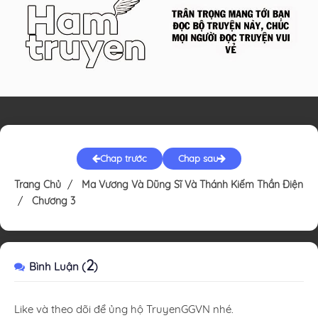
Chap trước
Chap sau
Trang Chủ
Ma Vương Và Dũng Sĩ Và Thánh Kiếm Thần Điện
Chương 3
2
Bình Luận (
)
Like và theo dõi để ủng hộ TruyenGGVN nhé.