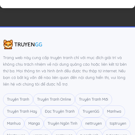
Trang web này cung cấp truyện tranh chỉ với mục đích giải trí và
không chịu trách nhiệm về nội dung quảng cáo hoặc liên kết từ bên
thứ ba. Mọi thông tin và hình ảnh đều được thu thập từ internet. Nếu
bạn có bất kỳ vấn đề nào liên quan đến nội dung hiển thị, vui lòng
liên hệ với chúng tôi để được hỗ trợ.
Truyện Tranh
Truyện Tranh Online
Truyện Tranh Mới
Truyện Tranh Hay
Đọc Truyện Tranh
TruyenGG
Manhwa
Manhua
Manga
Truyện Ngôn Tình
nettruyen
toptruyen