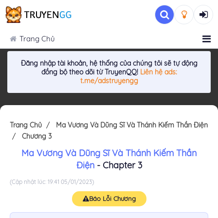
Trang Chủ
Đăng nhập tài khoản, hệ thống của chúng tôi sẽ tự động
đồng bộ theo dõi từ TruyenQQ!
Liên hệ ads:
t.me/adstruyengg
Trang Chủ
Ma Vương Và Dũng Sĩ Và Thánh Kiếm Thần Điện
Chương 3
Ma Vương Và Dũng Sĩ Và Thánh Kiếm Thần
Điện
- Chapter 3
(Cập nhật lúc: 19:41 05/01/2023)
Báo Lỗi Chương