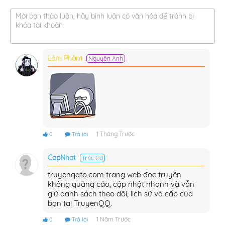
Mời bạn thảo luận, hãy bình luận có văn hóa để tránh bị
khóa tài khoản
Lâm Phàm
Nguyên Anh
1 Tháng Trước
0
Trả lời
CapNhat
Trúc Cơ
truyenqqto.com trang web đọc truyện
không quảng cáo, cập nhật nhanh và vẫn
giữ danh sách theo dõi, lịch sử và cấp của
bạn tại TruyenQQ.
1 Năm Trước
0
Trả lời