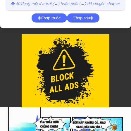
Sử dụng mũi tên trái (←) hoặc phải (→) để chuyển chapter
Chap trước
Chap sau