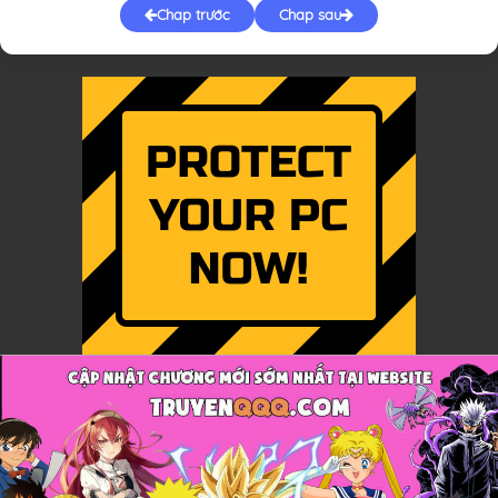
Chap trước
Chap sau