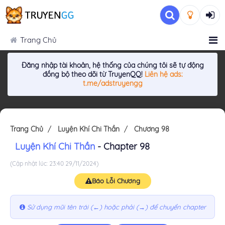
Trang Chủ
Đăng nhập tài khoản, hệ thống của chúng tôi sẽ tự động
đồng bộ theo dõi từ TruyenQQ!
Liên hệ ads:
t.me/adstruyengg
Trang Chủ
Luyện Khí Chi Thần
Chương 98
Luyện Khí Chi Thần
- Chapter 98
(Cập nhật lúc: 23:40 29/11/2024)
Báo Lỗi Chương
Sử dụng mũi tên trái (←) hoặc phải (→) để chuyển chapter